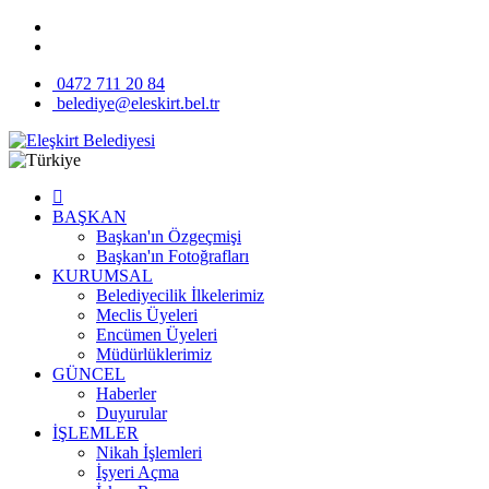
0472 711 20 84
belediye@eleskirt.bel.tr
BAŞKAN
Başkan'ın Özgeçmişi
Başkan'ın Fotoğrafları
KURUMSAL
Belediyecilik İlkelerimiz
Meclis Üyeleri
Encümen Üyeleri
Müdürlüklerimiz
GÜNCEL
Haberler
Duyurular
İŞLEMLER
Nikah İşlemleri
İşyeri Açma