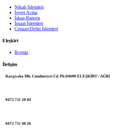
Nikah İşlemleri
İşyeri Açma
İskan Raporu
İnşaat İşlemleri
Cenaze/Defin İşlemleri
Eleşkirt
İlçemiz
İletişim
:
Karşıyaka Mh. Cumhuriyet Cd. Pk:04600 ELEŞKİRT / AĞRI
:
0472 711 20 84
:
0472 711 40 26