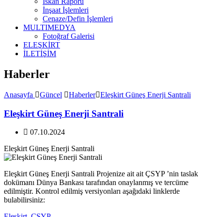
İskan Raporu
İnşaat İşlemleri
Cenaze/Defin İşlemleri
MULTIMEDYA
Fotoğraf Galerisi
ELEŞKİRT
İLETİŞİM
Haberler
Anasayfa
Güncel
Haberler
Eleşkirt Güneş Enerji Santrali
Eleşkirt Güneş Enerji Santrali
07.10.2024
Eleşkirt Güneş Enerji Santrali
Eleşkirt Güneş Enerji Santrali Projenize ait ait ÇSYP ’nin taslak
dokümanı Dünya Bankası tarafından onaylanmış ve tercüme
edilmiştir. Kontrol edilmiş versiyonları aşağıdaki linklerde
bulabilirsiniz:
Eleşkirt_CSYP