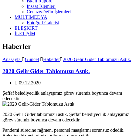
İskan Raporu
İnşaat İşlemleri
Cenaze/Defin İşlemleri
MULTIMEDYA
Fotoğraf Galerisi
ELEŞKİRT
İLETİŞİM
Haberler
Anasayfa
Güncel
Haberler
2020 Gelir-Gider Tablomuzu Astık.
2020 Gelir-Gider Tablomuzu Astık.
09.12.2020
Şeffaf belediyecilik anlayışımız görev süremiz boyunca devam
edecektir.
2020 Gelir-Gider tablomuzu astık. Şeffaf belediyecilik anlayışımız
görev süremiz boyunca devam edecektir.
Pandemi sürecine rağmen, personel maaşlarını sorunsuz ödedik.
Belediye hizmetlerimizi arttırarak devam ettik.