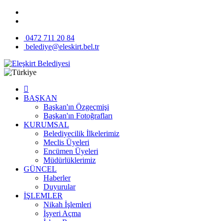
0472 711 20 84
belediye@eleskirt.bel.tr
BAŞKAN
Başkan'ın Özgeçmişi
Başkan'ın Fotoğrafları
KURUMSAL
Belediyecilik İlkelerimiz
Meclis Üyeleri
Encümen Üyeleri
Müdürlüklerimiz
GÜNCEL
Haberler
Duyurular
İŞLEMLER
Nikah İşlemleri
İşyeri Açma