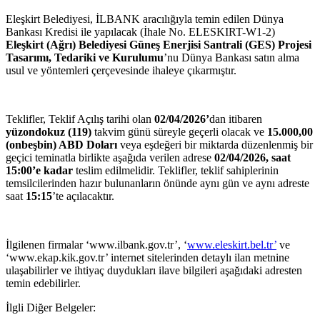
Eleşkirt Belediyesi, İLBANK aracılığıyla temin edilen Dünya
Bankası Kredisi ile yapılacak (İhale No. ELESKIRT-W1-2)
Eleşkirt (Ağrı) Belediyesi Güneş Enerjisi Santrali (GES) Projesi
Tasarımı, Tedariki ve Kurulumu
’nu Dünya Bankası satın alma
usul ve yöntemleri çerçevesinde ihaleye çıkarmıştır.
Teklifler, Teklif Açılış tarihi olan
02/04/2026’
dan itibaren
yüzondokuz (119)
takvim günü süreyle geçerli olacak ve
15.000,00
(onbeşbin) ABD Doları
veya eşdeğeri bir miktarda düzenlenmiş bir
geçici teminatla birlikte aşağıda verilen adrese
02/04/
2026, saat
15:00’e kadar
teslim edilmelidir. Teklifler, teklif sahiplerinin
temsilcilerinden hazır bulunanların önünde aynı gün ve aynı adreste
saat
15:15
’te açılacaktır.
İlgilenen firmalar ‘www.ilbank.gov.tr’, ‘
www.eleskirt.bel.tr’
ve
‘www.ekap.kik.gov.tr’ internet sitelerinden detaylı ilan metnine
ulaşabilirler ve ihtiyaç duydukları ilave bilgileri aşağıdaki adresten
temin edebilirler.
İlgli Diğer Belgeler: