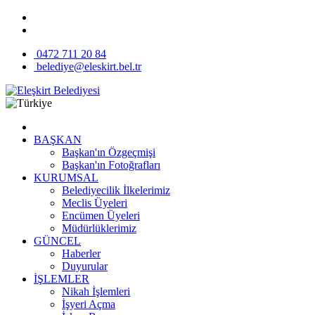
0472 711 20 84
belediye@eleskirt.bel.tr
BAŞKAN
Başkan'ın Özgeçmişi
Başkan'ın Fotoğrafları
KURUMSAL
Belediyecilik İlkelerimiz
Meclis Üyeleri
Encümen Üyeleri
Müdürlüklerimiz
GÜNCEL
Haberler
Duyurular
İŞLEMLER
Nikah İşlemleri
İşyeri Açma