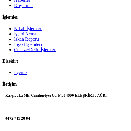
Haberler
Duyurular
İşlemler
Nikah İşlemleri
İşyeri Açma
İskan Raporu
İnşaat İşlemleri
Cenaze/Defin İşlemleri
Eleşkirt
İlçemiz
İletişim
:
Karşıyaka Mh. Cumhuriyet Cd. Pk:04600 ELEŞKİRT / AĞRI
:
0472 711 20 84