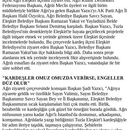
ilçesi Ağrı Eleşkirt ilçesini ziyaret etti. Ağrı Kültür Dernekleri
Federasyonu Başkanı, Ağrılı Meclis üyeleri ve ilgili birim
müdürleriyle birlikte Ağrı'ya gelen Başkan Yazıcı'yı AK Parti Ağrı İl
Başkanı Halil Özyolcu, Ağrı Belediye Başkanı Savcı Sayan,
Eleşkirt Belediye Başkanı Ramazan Yakut ve Yayladüzü Belde
Belediye Başkanı Selami Demirtaş karşıladı. Başkan Yazıcı, Tuzla
Belediyesi'nin destekleriyle Eleşkirt'te hayata geçirilecek projelerle
ilgili istişare etmek ve yerinde görmek üzere Eleşkirt ilçesinde
incelemelerde bulundu. Bu çerçevede kardeş ilçesi Eleşkirt
Belediyesi'ni ziyaret eden Başkan Yazıcı, Belediye Başkanı
Ramazan Yakut'tan ilçe hakkında bilgi aldı. Daha sonra proje
alanlarını tek tek yerinde inceleyerek fikir alışverişinde bulundu.
Ağrılı esnafları da ziyaret eden Başkan Yazıcı, vatandaşlar ile bir
süre sohbet etti.
"KARDEŞLER OMUZ OMUZDA VERİRSE, ENGELLER
DÜZ OLUR"
Ağrı ziyareti çerçevesinde konuşan Başkan Şadi Yazıcı, "Ağrıya
ziyarete geldik ve özellikle Sayın Valimiz, Sayın Belediye
Başkanımız Savcı Sayan Bey ve İl Başkanımız, Eleşkirt Belediye
Başkanımızın sıcak karşılamaları bizi çok mutlu etti. Birlik,
beraberlik ve kardeşliğin çok güzel bir örneğini burada gördük. Ağrı
nüfusunun yarısı kadar Ağrı'lı İstanbul'da dostumuz, arkadaşımız,
komşumuz. Ağrılılarla yazgı birliğimizi Tuzla Eleşkirt'i kardeşliğiyle
bir adım ileriye taşıdık, taşımaya çalışıyoruz. Şehirlerin