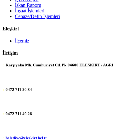
İskan Raporu
İnşaat İşlemleri
Cenaze/Defin İşlemleri
Eleşkirt
İlçemiz
İletişim
:
Karşıyaka Mh. Cumhuriyet Cd. Pk:04600 ELEŞKİRT / AĞRI
:
0472 711 20 84
:
0472 711 40 26
:
belediye@eleskirt.bel.tr