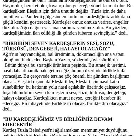
kardeşliğinden ne olur? İnsanların kardeşliğinden ne olursa o olur.
Hayır olur, bereket olur, kıvanç olur, geleceğe yönelik umut olur. Bu
kardeşlikten Eleşkirt için daha umutlu değiliz. Tuzla için de daha
umutluyuz. Pandemi gölgesinden kurtulan kardeşliğimiz artık daha
güçlü kendini gösterecek. Kardeşler omuz omuza verirse, engeller
düz olur. Ağrı dağına yaslanan sırtımız yenilmez olur. Bu yüzden,
kardeşliğimizin ilan edildiği ilk günden itibaren sevinçliyiz." dedi.
"BİRBİRİNİ SEVEN KARDEŞLERİN SESİ, SÖZÜ,
TÜRKÜSÜ, DENGEBEJİ, HALAYI OLACAĞIZ"
Ağrı'nın hayvancılığın, bal üretiminin, dokumacılığın ana vatanı
olduğunu ifade eden Başkan Yazıcı, sözlerini şöyle sürdürdü.
"Bütün dünya bu stratejik ürünlerin peşinde. Bu stratejik üretimi,
nasıl daha dinamik hale getireceğiz, bunun üzerinde birlikte kafa
yoracağız. Bu çerçevede tersine göç önemli bir gündem başlığımız
olacak. Eleşkirt dışındaki Eleşkirtliler, Eleşkirt için nasıl katkı
sunabilirler, bu katkının yolu nasıl açılabilir, üzerinde çalışacağız.
İnşallah birbirini seven kardeşlerin sesi, sözü, türküsü, dengebeji,
halayı olacağız. Kardeşlikten murat neyse, gereğini beraber ifa
edeceğiz. En nihayetinde Birlikte iri olacak, birlikte diri olacağız."
dedi.
"BU KARDEŞLİĞİMİZ VE BİRLİĞİMİZ DEVAM
EDECEKTİR"
Kardeş Tuzla Belediyesi'ni ağırlamaktan memnuniyet duyduğunu
belirten Eleşkirt Belediye Başkanı Ramazan Yakut, "Tuzla Belediye