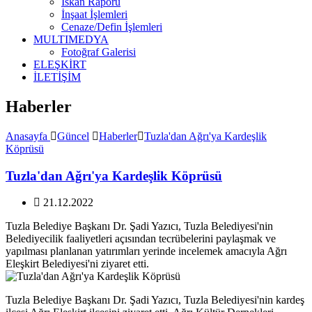
İskan Raporu
İnşaat İşlemleri
Cenaze/Defin İşlemleri
MULTIMEDYA
Fotoğraf Galerisi
ELEŞKİRT
İLETİŞİM
Haberler
Anasayfa
Güncel
Haberler
Tuzla'dan Ağrı'ya Kardeşlik
Köprüsü
Tuzla'dan Ağrı'ya Kardeşlik Köprüsü
21.12.2022
Tuzla Belediye Başkanı Dr. Şadi Yazıcı, Tuzla Belediyesi'nin
Belediyecilik faaliyetleri açısından tecrübelerini paylaşmak ve
yapılması planlanan yatırımları yerinde incelemek amacıyla Ağrı
Eleşkirt Belediyesi'ni ziyaret etti.
Tuzla Belediye Başkanı Dr. Şadi Yazıcı, Tuzla Belediyesi'nin kardeş