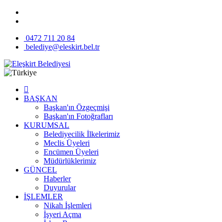
0472 711 20 84
belediye@eleskirt.bel.tr
BAŞKAN
Başkan'ın Özgeçmişi
Başkan'ın Fotoğrafları
KURUMSAL
Belediyecilik İlkelerimiz
Meclis Üyeleri
Encümen Üyeleri
Müdürlüklerimiz
GÜNCEL
Haberler
Duyurular
İŞLEMLER
Nikah İşlemleri
İşyeri Açma