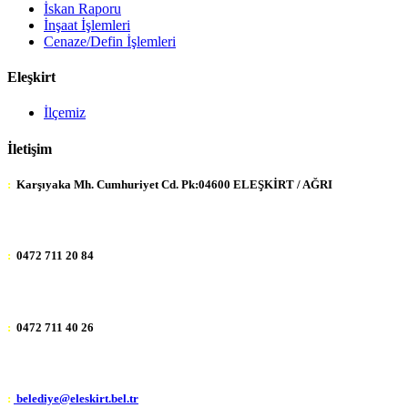
İskan Raporu
İnşaat İşlemleri
Cenaze/Defin İşlemleri
Eleşkirt
İlçemiz
İletişim
:
Karşıyaka Mh. Cumhuriyet Cd. Pk:04600 ELEŞKİRT / AĞRI
:
0472 711 20 84
:
0472 711 40 26
:
belediye@eleskirt.bel.tr