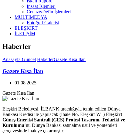
İskan Raporu
İnşaat İşlemleri
Cenaze/Defin İşlemleri
MULTIMEDYA
Fotoğraf Galerisi
ELEŞKİRT
İLETİŞİM
Haberler
Anasayfa
Güncel
Haberler
Gazete Kısa İlan
Gazete Kısa İlan
01.08.2025
Gazete Kısa İlan
Eleşkirt Belediyesi, İLBANK aracılığıyla temin edilen Dünya
Bankası Kredisi ile yapılacak (İhale No. Eleşkirt-W1)
Eleşkirt
Güneş Enerjisi Santrali (GES) Projesi Tasarımı, Tedariki ve
Kurulumu
’nu Dünya Bankası satınalma usul ve yöntemleri
çerçevesinde ihaleye çıkarmıştır.