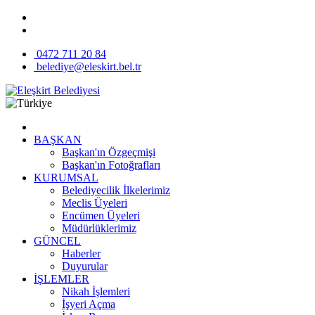
0472 711 20 84
belediye@eleskirt.bel.tr
BAŞKAN
Başkan'ın Özgeçmişi
Başkan'ın Fotoğrafları
KURUMSAL
Belediyecilik İlkelerimiz
Meclis Üyeleri
Encümen Üyeleri
Müdürlüklerimiz
GÜNCEL
Haberler
Duyurular
İŞLEMLER
Nikah İşlemleri
İşyeri Açma