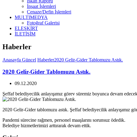
İskan Raporu
İnşaat İşlemleri
Cenaze/Defin İşlemleri
MULTIMEDYA
Fotoğraf Galerisi
ELEŞKİRT
İLETİŞİM
Haberler
Anasayfa
Güncel
Haberler
2020 Gelir-Gider Tablomuzu Astık.
2020 Gelir-Gider Tablomuzu Astık.
09.12.2020
Şeffaf belediyecilik anlayışımız görev süremiz boyunca devam edecekt
2020 Gelir-Gider tablomuzu astık. Şeffaf belediyecilik anlayışımız g
Pandemi sürecine rağmen, personel maaşlarını sorunsuz ödedik.
Belediye hizmetlerimizi arttırarak devam ettik.