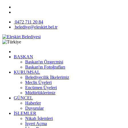
0472 711 20 84
belediye@eleskirt.bel.tr
BAŞKAN
Başkan'ın Özgeçmişi
Başkan'ın Fotoğrafları
KURUMSAL
Belediyecilik İlkelerimiz
Meclis Üyeleri
Encümen Üyeleri
Müdürlüklerimiz
GÜNCEL
Haberler
Duyurular
İŞLEMLER
Nikah İşlemleri
İşyeri Açma