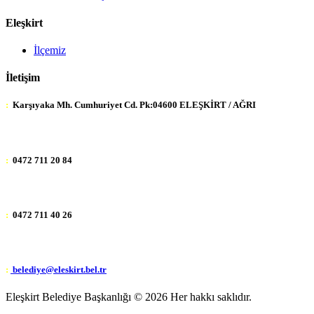
Eleşkirt
İlçemiz
İletişim
:
Karşıyaka Mh. Cumhuriyet Cd. Pk:04600 ELEŞKİRT / AĞRI
:
0472 711 20 84
:
0472 711 40 26
:
belediye@eleskirt.bel.tr
Eleşkirt Belediye Başkanlığı ©
2026 Her hakkı saklıdır.