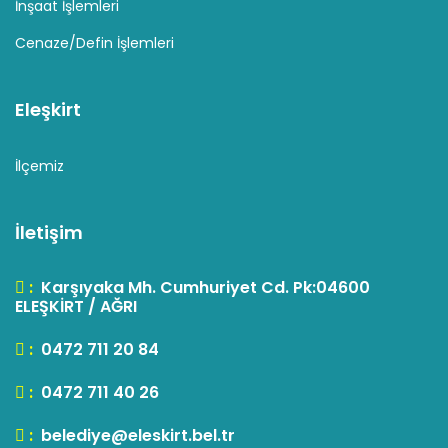
İnşaat İşlemleri
Cenaze/Defin İşlemleri
Eleşkirt
İlçemiz
İletişim
:
Karşıyaka Mh. Cumhuriyet Cd. Pk:04600
ELEŞKİRT / AĞRI
:
0472 711 20 84
:
0472 711 40 26
:
belediye@eleskirt.bel.tr