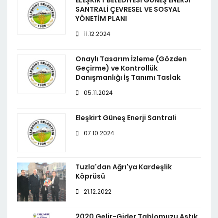
ELEŞKİRT BELEDİYESİ GÜNEŞ ENERJİ
SANTRALİ ÇEVRESEL VE SOSYAL
YÖNETİM PLANI
11.12.2024
Onaylı Tasarım İzleme (Gözden
Geçirme) ve Kontrollük
Danışmanlığı İş Tanımı Taslak
05.11.2024
Eleşkirt Güneş Enerji Santrali
07.10.2024
Tuzla'dan Ağrı'ya Kardeşlik
Köprüsü
21.12.2022
2020 Gelir-Gider Tablomuzu Astık.