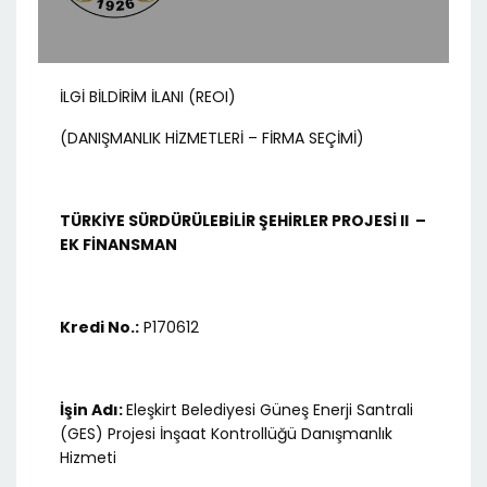
İLGİ BİLDİRİM İLANI (REOI)
(DANIŞMANLIK HİZMETLERİ – FİRMA SEÇİMİ)
TÜRKİYE SÜRDÜRÜLEBİLİR ŞEHİRLER PROJESİ II –
EK FİNANSMAN
Kredi No.:
P170612
İşin Adı:
Eleşkirt Belediyesi Güneş Enerji Santrali
(GES) Projesi İnşaat Kontrollüğü Danışmanlık
Hizmeti