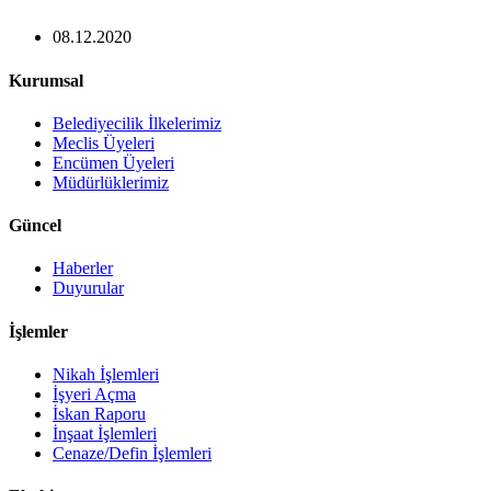
08.12.2020
Kurumsal
Belediyecilik İlkelerimiz
Meclis Üyeleri
Encümen Üyeleri
Müdürlüklerimiz
Güncel
Haberler
Duyurular
İşlemler
Nikah İşlemleri
İşyeri Açma
İskan Raporu
İnşaat İşlemleri
Cenaze/Defin İşlemleri