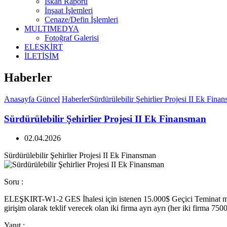
İskan Raporu
İnşaat İşlemleri
Cenaze/Defin İşlemleri
MULTIMEDYA
Fotoğraf Galerisi
ELEŞKİRT
İLETİŞİM
Haberler
Anasayfa
Güncel
Haberler
Sürdürülebilir Şehirlier Projesi II Ek Fina
Sürdürülebilir Şehirlier Projesi II Ek Finansman
02.04.2026
Sürdürülebilir Şehirlier Projesi II Ek Finansman
Soru :
ELEŞKIRT-W1-2 GES İhalesi için istenen 15.000$ Geçici Teminat miktarı
girişim olarak teklif verecek olan iki firma ayrı ayrı (her iki firma 7
Yanıt :