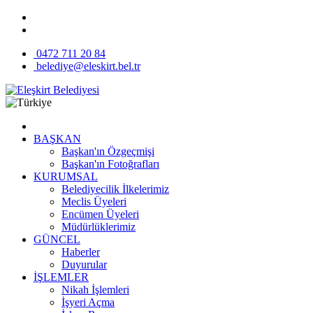
0472 711 20 84
belediye@eleskirt.bel.tr
BAŞKAN
Başkan'ın Özgeçmişi
Başkan'ın Fotoğrafları
KURUMSAL
Belediyecilik İlkelerimiz
Meclis Üyeleri
Encümen Üyeleri
Müdürlüklerimiz
GÜNCEL
Haberler
Duyurular
İŞLEMLER
Nikah İşlemleri
İşyeri Açma