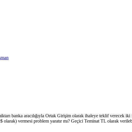
nsman
 banka aracılığıyla Ortak Girişim olarak ihaleye teklif verecek iki fir
500$ olarak) vermesi problem yaratır mı? Geçici Teminat TL olarak verileb