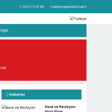
0472 711 20 84
belediye@eleskirt.bel.tr
ETİŞİM
rali
Haberler
İlave ve Revizyon
İmar Planı