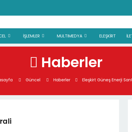
CEL
İŞLEMLER
MULTIMEDYA
ELEŞKİRT
İL
Haberler
asayfa
Güncel
Haberler
Eleşkirt Güneş Enerji Sant
rali