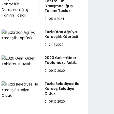
Kontrollük
Danışmanlığı İş
Tanımı Taslak
05.11.2024
Tuzla'dan Ağrı'ya
Kardeşlik Köprüsü
21.12.2022
2020 Gelir-Gider
Tablomuzu Astık.
09.12.2020
Tuzla Belediyesi İle
Kardeş Belediye
Olduk.
08.12.2020