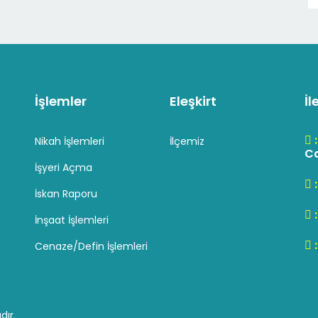
İşlemler
Eleşkirt
İl
Nikah İşlemleri
İlçemiz
Cd
İşyeri Açma
İskan Raporu
İnşaat İşlemleri
Cenaze/Defin İşlemleri
dır.