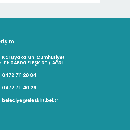
etişim
:
Karşıyaka Mh. Cumhuriyet
. Pk:04600 ELEŞKİRT / AĞRI
:
0472 711 20 84
:
0472 711 40 26
:
belediye@eleskirt.bel.tr