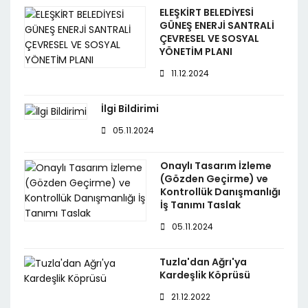
ELEŞKİRT BELEDİYESİ
GÜNEŞ ENERJİ SANTRALİ
ÇEVRESEL VE SOSYAL
YÖNETİM PLANI
11.12.2024
İlgi Bildirimi
05.11.2024
Onaylı Tasarım İzleme
(Gözden Geçirme) ve
Kontrollük Danışmanlığı
İş Tanımı Taslak
05.11.2024
Tuzla'dan Ağrı'ya
Kardeşlik Köprüsü
21.12.2022