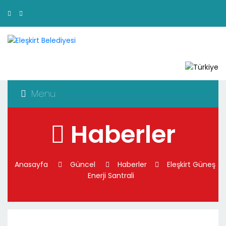
Menu
Haberler
Anasayfa
Güncel
Haberler
Eleşkirt Güneş
Enerji Santrali