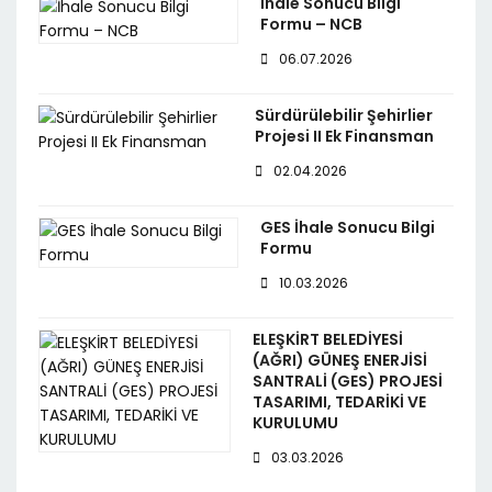
İhale Sonucu Bilgi
Formu – NCB
06.07.2026
Sürdürülebilir Şehirlier
Projesi II Ek Finansman
02.04.2026
GES İhale Sonucu Bilgi
Formu
10.03.2026
ELEŞKİRT BELEDİYESİ
(AĞRI) GÜNEŞ ENERJİSİ
SANTRALİ (GES) PROJESİ
TASARIMI, TEDARİKİ VE
KURULUMU
03.03.2026