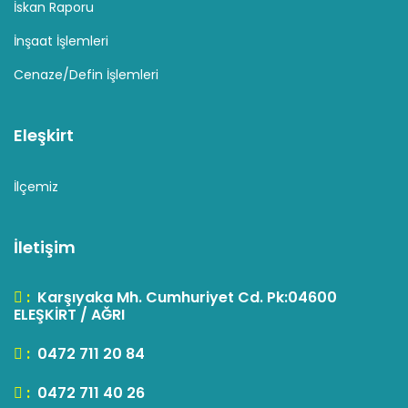
İskan Raporu
İnşaat İşlemleri
Cenaze/Defin İşlemleri
Eleşkirt
İlçemiz
İletişim
:
Karşıyaka Mh. Cumhuriyet Cd. Pk:04600
ELEŞKİRT / AĞRI
:
0472 711 20 84
:
0472 711 40 26