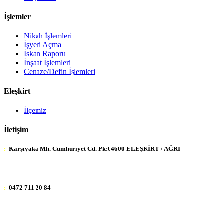
İşlemler
Nikah İşlemleri
İşyeri Açma
İskan Raporu
İnşaat İşlemleri
Cenaze/Defin İşlemleri
Eleşkirt
İlçemiz
İletişim
:
Karşıyaka Mh. Cumhuriyet Cd. Pk:04600 ELEŞKİRT / AĞRI
:
0472 711 20 84