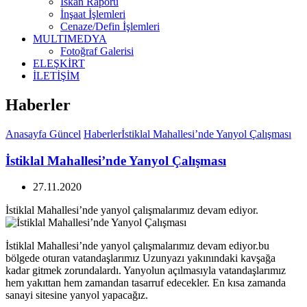
İskan Raporu
İnşaat İşlemleri
Cenaze/Defin İşlemleri
MULTIMEDYA
Fotoğraf Galerisi
ELEŞKİRT
İLETİŞİM
Haberler
Anasayfa
Güncel
Haberler
İstiklal Mahallesi’nde Yanyol Çalışması
İstiklal Mahallesi’nde Yanyol Çalışması
27.11.2020
İstiklal Mahallesi’nde yanyol çalışmalarımız devam ediyor.
İstiklal Mahallesi’nde yanyol çalışmalarımız devam ediyor.bu
bölgede oturan vatandaşlarımız Uzunyazı yakınındaki kavşağa
kadar gitmek zorundalardı. Yanyolun açılmasıyla vatandaşlarımız
hem yakıttan hem zamandan tasarruf edecekler. En kısa zamanda
sanayi sitesine yanyol yapacağız.