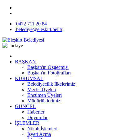
0472 711 20 84
belediye@eleskirt.bel.tr
BAŞKAN
Başkan'ın Özgeçmişi
Başkan'ın Fotoğrafları
KURUMSAL
Belediyecilik İlkelerimiz
Meclis Üyeleri
Encümen Üyeleri
Müdürlüklerimiz
GÜNCEL
Haberler
Duyurular
İŞLEMLER
Nikah İşlemleri
İşyeri Açma