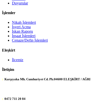
Duyurular
İşlemler
Nikah İşlemleri
İşyeri Açma
İskan Raporu
İnşaat İşlemleri
Cenaze/Defin İşlemleri
Eleşkirt
İlçemiz
İletişim
:
Karşıyaka Mh. Cumhuriyet Cd. Pk:04600 ELEŞKİRT / AĞRI
:
0472 711 20 84