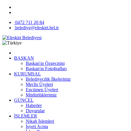
0472 711 20 84
belediye@eleskirt.bel.tr
BAŞKAN
Başkan'ın Özgeçmişi
Başkan'ın Fotoğrafları
KURUMSAL
Belediyecilik İlkelerimiz
Meclis Üyeleri
Encümen Üyeleri
Müdürlüklerimiz
GÜNCEL
Haberler
Duyurular
İŞLEMLER
Nikah İşlemleri
İşyeri Açma