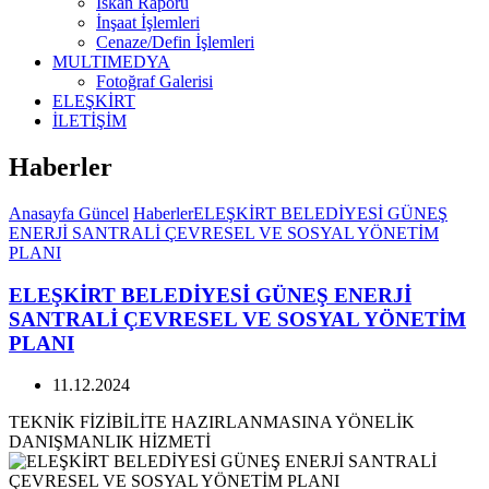
İskan Raporu
İnşaat İşlemleri
Cenaze/Defin İşlemleri
MULTIMEDYA
Fotoğraf Galerisi
ELEŞKİRT
İLETİŞİM
Haberler
Anasayfa
Güncel
Haberler
ELEŞKİRT BELEDİYESİ GÜNEŞ
ENERJİ SANTRALİ ÇEVRESEL VE SOSYAL YÖNETİM
PLANI
ELEŞKİRT BELEDİYESİ GÜNEŞ ENERJİ
SANTRALİ ÇEVRESEL VE SOSYAL YÖNETİM
PLANI
11.12.2024
TEKNİK FİZİBİLİTE HAZIRLANMASINA YÖNELİK
DANIŞMANLIK HİZMETİ