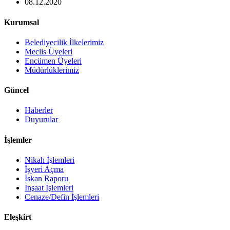
08.12.2020
Kurumsal
Belediyecilik İlkelerimiz
Meclis Üyeleri
Encümen Üyeleri
Müdürlüklerimiz
Güncel
Haberler
Duyurular
İşlemler
Nikah İşlemleri
İşyeri Açma
İskan Raporu
İnşaat İşlemleri
Cenaze/Defin İşlemleri
Eleşkirt