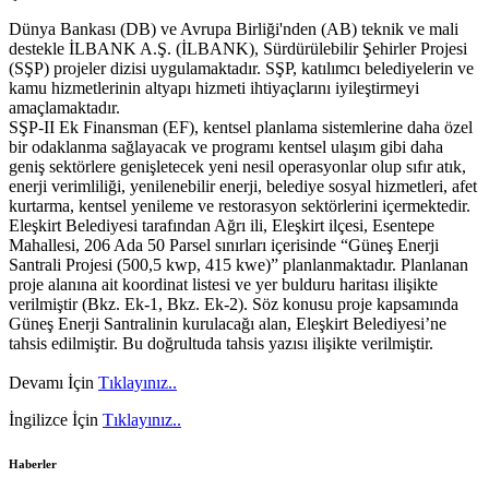
Dünya Bankası (DB) ve Avrupa Birliği'nden (AB) teknik ve mali
destekle İLBANK A.Ş. (İLBANK), Sürdürülebilir Şehirler Projesi
(SŞP) projeler dizisi uygulamaktadır. SŞP, katılımcı belediyelerin ve
kamu hizmetlerinin altyapı hizmeti ihtiyaçlarını iyileştirmeyi
amaçlamaktadır.
SŞP-II Ek Finansman (EF), kentsel planlama sistemlerine daha özel
bir odaklanma sağlayacak ve programı kentsel ulaşım gibi daha
geniş sektörlere genişletecek yeni nesil operasyonlar olup sıfır atık,
enerji verimliliği, yenilenebilir enerji, belediye sosyal hizmetleri, afet
kurtarma, kentsel yenileme ve restorasyon sektörlerini içermektedir.
Eleşkirt Belediyesi tarafından Ağrı ili, Eleşkirt ilçesi, Esentepe
Mahallesi, 206 Ada 50 Parsel sınırları içerisinde “Güneş Enerji
Santrali Projesi (500,5 kwp, 415 kwe)” planlanmaktadır. Planlanan
proje alanına ait koordinat listesi ve yer bulduru haritası ilişikte
verilmiştir (Bkz. Ek-1, Bkz. Ek-2). Söz konusu proje kapsamında
Güneş Enerji Santralinin kurulacağı alan, Eleşkirt Belediyesi’ne
tahsis edilmiştir. Bu doğrultuda tahsis yazısı ilişikte verilmiştir.
Devamı İçin
Tıklayınız..
İngilizce İçin
Tıklayınız..
Haberler