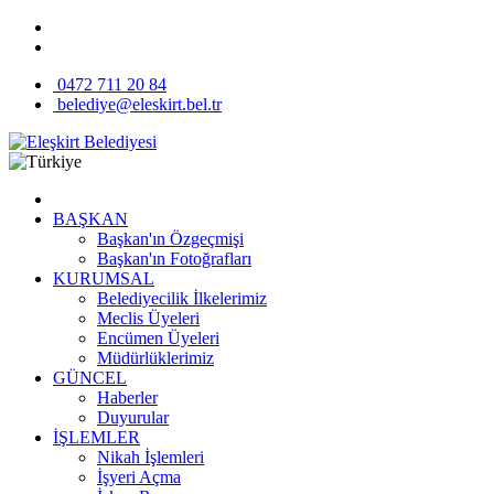
0472 711 20 84
belediye@eleskirt.bel.tr
BAŞKAN
Başkan'ın Özgeçmişi
Başkan'ın Fotoğrafları
KURUMSAL
Belediyecilik İlkelerimiz
Meclis Üyeleri
Encümen Üyeleri
Müdürlüklerimiz
GÜNCEL
Haberler
Duyurular
İŞLEMLER
Nikah İşlemleri
İşyeri Açma