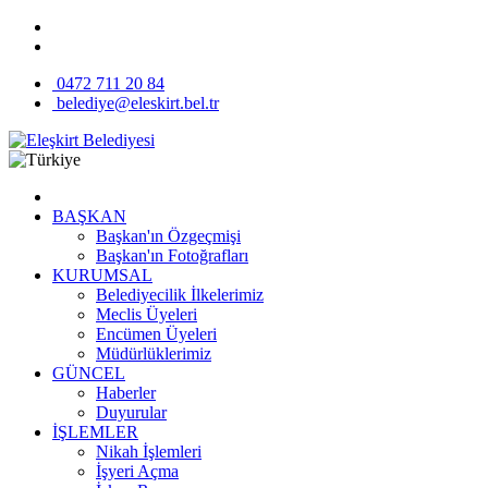
0472 711 20 84
belediye@eleskirt.bel.tr
BAŞKAN
Başkan'ın Özgeçmişi
Başkan'ın Fotoğrafları
KURUMSAL
Belediyecilik İlkelerimiz
Meclis Üyeleri
Encümen Üyeleri
Müdürlüklerimiz
GÜNCEL
Haberler
Duyurular
İŞLEMLER
Nikah İşlemleri
İşyeri Açma