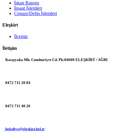
İskan Raporu
İnşaat İşlemleri
Cenaze/Defin İşlemleri
Eleşkirt
İlçemiz
İletişim
:
Karşıyaka Mh. Cumhuriyet Cd. Pk:04600 ELEŞKİRT / AĞRI
:
0472 711 20 84
:
0472 711 40 26
:
belediye@eleskirt.bel.tr