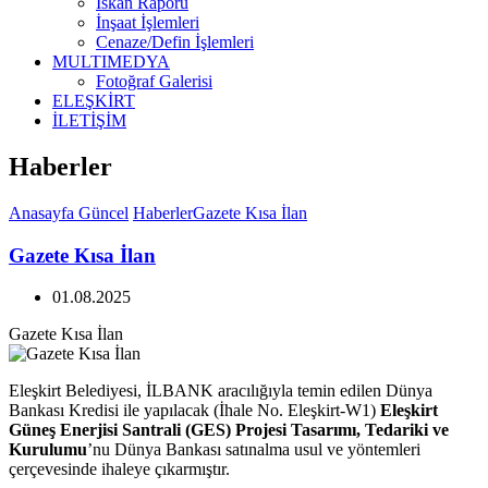
İskan Raporu
İnşaat İşlemleri
Cenaze/Defin İşlemleri
MULTIMEDYA
Fotoğraf Galerisi
ELEŞKİRT
İLETİŞİM
Haberler
Anasayfa
Güncel
Haberler
Gazete Kısa İlan
Gazete Kısa İlan
01.08.2025
Gazete Kısa İlan
Eleşkirt Belediyesi, İLBANK aracılığıyla temin edilen Dünya
Bankası Kredisi ile yapılacak (İhale No. Eleşkirt-W1)
Eleşkirt
Güneş Enerjisi Santrali (GES) Projesi Tasarımı, Tedariki ve
Kurulumu
’nu Dünya Bankası satınalma usul ve yöntemleri
çerçevesinde ihaleye çıkarmıştır.