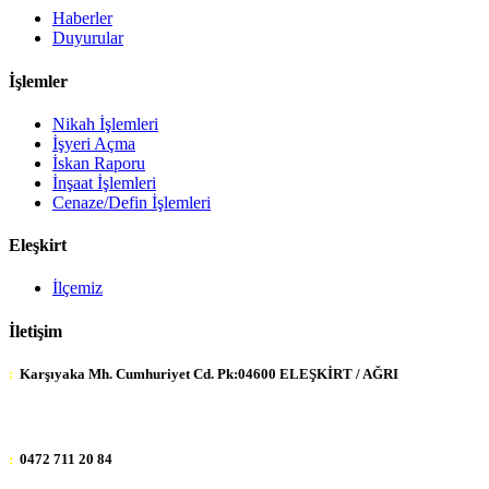
Haberler
Duyurular
İşlemler
Nikah İşlemleri
İşyeri Açma
İskan Raporu
İnşaat İşlemleri
Cenaze/Defin İşlemleri
Eleşkirt
İlçemiz
İletişim
:
Karşıyaka Mh. Cumhuriyet Cd. Pk:04600 ELEŞKİRT / AĞRI
:
0472 711 20 84