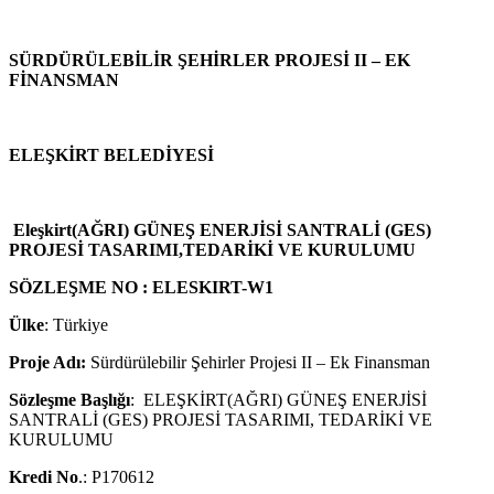
SÜRDÜRÜLEBİLİR ŞEHİRLER PROJESİ II – EK
FİNANSMAN
ELEŞKİRT BELEDİYESİ
Eleşkirt(AĞRI) GÜNEŞ ENERJİSİ SANTRALİ (GES)
PROJESİ TASARIMI,TEDARİKİ VE KURULUMU
SÖZLEŞME NO : ELESKIRT-W1
Ülke
: Türkiye
Proje Adı:
Sürdürülebilir Şehirler Projesi II – Ek Finansman
Sözleşme Başlığı
: ELEŞKİRT(AĞRI) GÜNEŞ ENERJİSİ
SANTRALİ (GES) PROJESİ TASARIMI, TEDARİKİ VE
KURULUMU
Kredi No
.: P170612