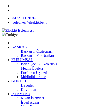
0472 711 20 84
belediye@eleskirt.bel.tr
BAŞKAN
Başkan'ın Özgeçmişi
Başkan'ın Fotoğrafları
KURUMSAL
Belediyecilik İlkelerimiz
Meclis Üyeleri
Encümen Üyeleri
Müdürlüklerimiz
GÜNCEL
Haberler
Duyurular
İŞLEMLER
Nikah İşlemleri
İşyeri Açma