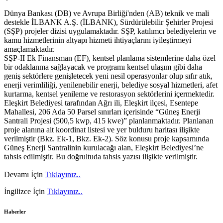
Dünya Bankası (DB) ve Avrupa Birliği'nden (AB) teknik ve mali
destekle İLBANK A.Ş. (İLBANK), Sürdürülebilir Şehirler Projesi
(SŞP) projeler dizisi uygulamaktadır. SŞP, katılımcı belediyelerin ve
kamu hizmetlerinin altyapı hizmeti ihtiyaçlarını iyileştirmeyi
amaçlamaktadır.
SŞP-II Ek Finansman (EF), kentsel planlama sistemlerine daha özel
bir odaklanma sağlayacak ve programı kentsel ulaşım gibi daha
geniş sektörlere genişletecek yeni nesil operasyonlar olup sıfır atık,
enerji verimliliği, yenilenebilir enerji, belediye sosyal hizmetleri, afet
kurtarma, kentsel yenileme ve restorasyon sektörlerini içermektedir.
Eleşkirt Belediyesi tarafından Ağrı ili, Eleşkirt ilçesi, Esentepe
Mahallesi, 206 Ada 50 Parsel sınırları içerisinde “Güneş Enerji
Santrali Projesi (500,5 kwp, 415 kwe)” planlanmaktadır. Planlanan
proje alanına ait koordinat listesi ve yer bulduru haritası ilişikte
verilmiştir (Bkz. Ek-1, Bkz. Ek-2). Söz konusu proje kapsamında
Güneş Enerji Santralinin kurulacağı alan, Eleşkirt Belediyesi’ne
tahsis edilmiştir. Bu doğrultuda tahsis yazısı ilişikte verilmiştir.
Devamı İçin
Tıklayınız..
İngilizce İçin
Tıklayınız..
Haberler