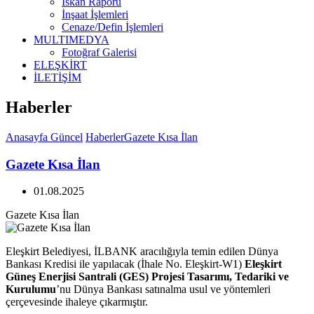
İskan Raporu
İnşaat İşlemleri
Cenaze/Defin İşlemleri
MULTIMEDYA
Fotoğraf Galerisi
ELEŞKİRT
İLETİŞİM
Haberler
Anasayfa
Güncel
Haberler
Gazete Kısa İlan
Gazete Kısa İlan
01.08.2025
Gazete Kısa İlan
Eleşkirt Belediyesi, İLBANK aracılığıyla temin edilen Dünya
Bankası Kredisi ile yapılacak (İhale No. Eleşkirt-W1)
Eleşkirt
Güneş Enerjisi Santrali (GES) Projesi Tasarımı, Tedariki ve
Kurulumu
’nu Dünya Bankası satınalma usul ve yöntemleri
çerçevesinde ihaleye çıkarmıştır.