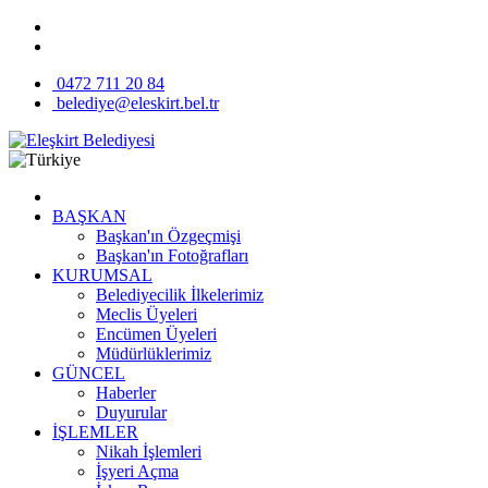
0472 711 20 84
belediye@eleskirt.bel.tr
BAŞKAN
Başkan'ın Özgeçmişi
Başkan'ın Fotoğrafları
KURUMSAL
Belediyecilik İlkelerimiz
Meclis Üyeleri
Encümen Üyeleri
Müdürlüklerimiz
GÜNCEL
Haberler
Duyurular
İŞLEMLER
Nikah İşlemleri
İşyeri Açma