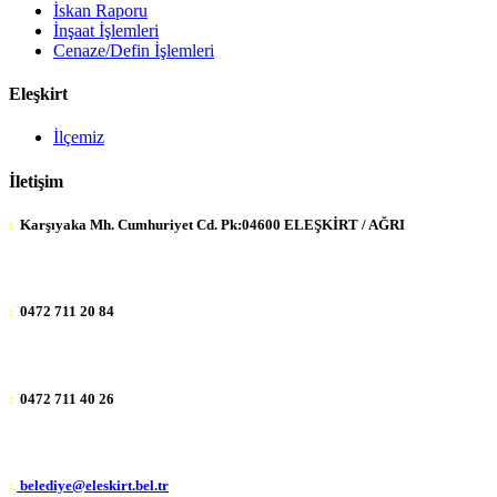
İskan Raporu
İnşaat İşlemleri
Cenaze/Defin İşlemleri
Eleşkirt
İlçemiz
İletişim
:
Karşıyaka Mh. Cumhuriyet Cd. Pk:04600 ELEŞKİRT / AĞRI
:
0472 711 20 84
:
0472 711 40 26
:
belediye@eleskirt.bel.tr