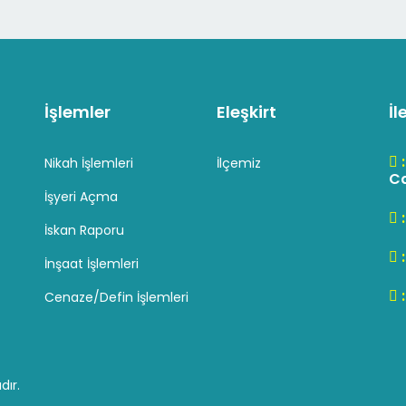
İşlemler
Eleşkirt
İl
Nikah İşlemleri
İlçemiz
Cd
İşyeri Açma
İskan Raporu
İnşaat İşlemleri
Cenaze/Defin İşlemleri
dır.