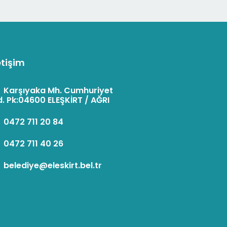
etişim
:
Karşıyaka Mh. Cumhuriyet
. Pk:04600 ELEŞKİRT / AĞRI
:
0472 711 20 84
:
0472 711 40 26
:
belediye@eleskirt.bel.tr