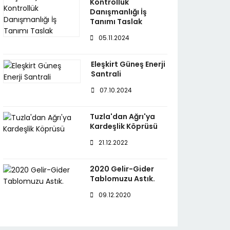
Kontrollük
Danışmanlığı İş
Tanımı Taslak
05.11.2024
Eleşkirt Güneş Enerji
Santrali
07.10.2024
Tuzla'dan Ağrı'ya
Kardeşlik Köprüsü
21.12.2022
2020 Gelir-Gider
Tablomuzu Astık.
09.12.2020