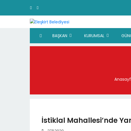
BAŞKAN
KURUMSAL
GÜN
Anasay
İstiklal Mahallesi’nde Y
27.11.2020