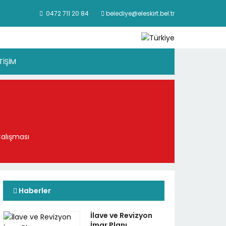
0472 711 20 84
belediye@eleskirt.bel.tr
ETİŞİM
Çalışması
Haberler
İlave ve Revizyon
İmar Planı