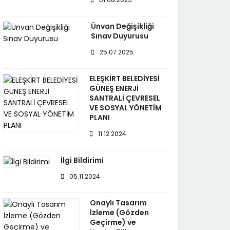
Ünvan Değişikliği
Sınav Duyurusu
25.07.2025
ELEŞKİRT BELEDİYESİ
GÜNEŞ ENERJİ
SANTRALİ ÇEVRESEL
VE SOSYAL YÖNETİM
PLANI
11.12.2024
İlgi Bildirimi
05.11.2024
Onaylı Tasarım
İzleme (Gözden
Geçirme) ve