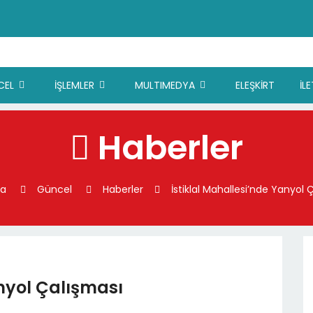
CEL
İŞLEMLER
MULTIMEDYA
ELEŞKİRT
İL
Haberler
fa
Güncel
Haberler
İstiklal Mahallesi’nde Yanyol 
anyol Çalışması