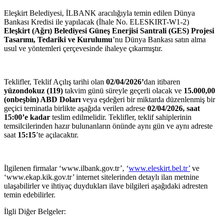
Eleşkirt Belediyesi, İLBANK aracılığıyla temin edilen Dünya
Bankası Kredisi ile yapılacak (İhale No. ELESKIRT-W1-2)
Eleşkirt (Ağrı) Belediyesi Güneş Enerjisi Santrali (GES) Projesi
Tasarımı, Tedariki ve Kurulumu
’nu Dünya Bankası satın alma
usul ve yöntemleri çerçevesinde ihaleye çıkarmıştır.
Teklifler, Teklif Açılış tarihi olan
02/04/2026’
dan itibaren
yüzondokuz (119)
takvim günü süreyle geçerli olacak ve
15.000,00
(onbeşbin) ABD Doları
veya eşdeğeri bir miktarda düzenlenmiş bir
geçici teminatla birlikte aşağıda verilen adrese
02/04/
2026, saat
15:00’e kadar
teslim edilmelidir. Teklifler, teklif sahiplerinin
temsilcilerinden hazır bulunanların önünde aynı gün ve aynı adreste
saat
15:15
’te açılacaktır.
İlgilenen firmalar ‘www.ilbank.gov.tr’, ‘
www.eleskirt.bel.tr’
ve
‘www.ekap.kik.gov.tr’ internet sitelerinden detaylı ilan metnine
ulaşabilirler ve ihtiyaç duydukları ilave bilgileri aşağıdaki adresten
temin edebilirler.
İlgli Diğer Belgeler: