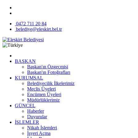
0472 711 20 84
belediye@eleskirt.bel.tr
BAŞKAN
Başkan'ın Özgeçmişi
Başkan'ın Fotoğrafları
KURUMSAL
Belediyecilik İlkelerimiz
Meclis Üyeleri
Encümen Üyeleri
Müdürlüklerimiz
GÜNCEL
Haberler
Duyurular
İŞLEMLER
Nikah İşlemleri
İşyeri Açma