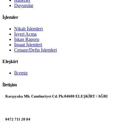
Haberler
Duyurular
İşlemler
Nikah İşlemleri
İşyeri Açma
İskan Raporu
İnşaat İşlemleri
Cenaze/Defin İşlemleri
Eleşkirt
İlçemiz
İletişim
:
Karşıyaka Mh. Cumhuriyet Cd. Pk:04600 ELEŞKİRT / AĞRI
:
0472 711 20 84