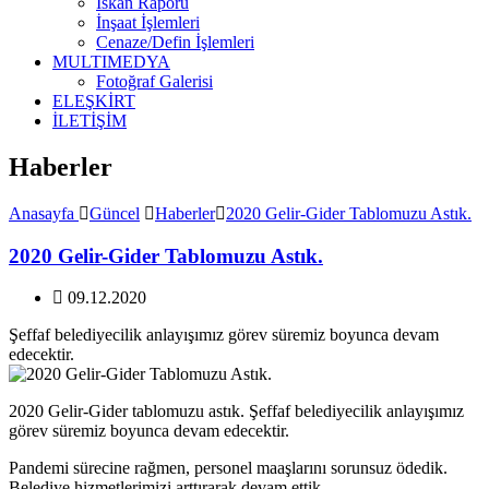
İskan Raporu
İnşaat İşlemleri
Cenaze/Defin İşlemleri
MULTIMEDYA
Fotoğraf Galerisi
ELEŞKİRT
İLETİŞİM
Haberler
Anasayfa
Güncel
Haberler
2020 Gelir-Gider Tablomuzu Astık.
2020 Gelir-Gider Tablomuzu Astık.
09.12.2020
Şeffaf belediyecilik anlayışımız görev süremiz boyunca devam
edecektir.
2020 Gelir-Gider tablomuzu astık. Şeffaf belediyecilik anlayışımız
görev süremiz boyunca devam edecektir.
Pandemi sürecine rağmen, personel maaşlarını sorunsuz ödedik.
Belediye hizmetlerimizi arttırarak devam ettik.