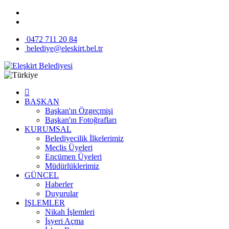
0472 711 20 84
belediye@eleskirt.bel.tr
BAŞKAN
Başkan'ın Özgeçmişi
Başkan'ın Fotoğrafları
KURUMSAL
Belediyecilik İlkelerimiz
Meclis Üyeleri
Encümen Üyeleri
Müdürlüklerimiz
GÜNCEL
Haberler
Duyurular
İŞLEMLER
Nikah İşlemleri
İşyeri Açma