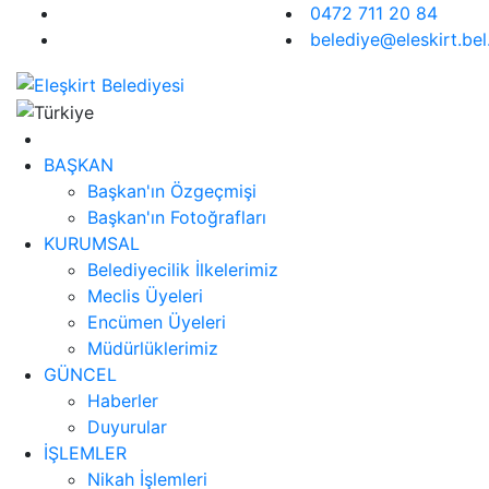
0472 711 20 84
belediye@eleskirt.bel.
BAŞKAN
Başkan'ın Özgeçmişi
Başkan'ın Fotoğrafları
KURUMSAL
Belediyecilik İlkelerimiz
Meclis Üyeleri
Encümen Üyeleri
Müdürlüklerimiz
GÜNCEL
Haberler
Duyurular
İŞLEMLER
Nikah İşlemleri