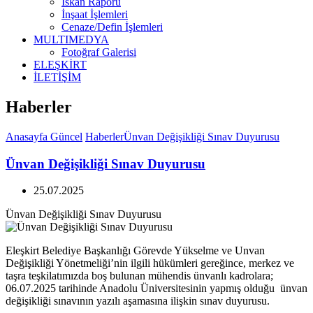
İskan Raporu
İnşaat İşlemleri
Cenaze/Defin İşlemleri
MULTIMEDYA
Fotoğraf Galerisi
ELEŞKİRT
İLETİŞİM
Haberler
Anasayfa
Güncel
Haberler
Ünvan Değişikliği Sınav Duyurusu
Ünvan Değişikliği Sınav Duyurusu
25.07.2025
Ünvan Değişikliği Sınav Duyurusu
Eleşkirt Belediye Başkanlığı Görevde Yükselme ve Unvan
Değişikliği Yönetmeliği’nin ilgili hükümleri gereğince, merkez ve
taşra teşkilatımızda boş bulunan mühendis ünvanlı kadrolara;
06.07.2025 tarihinde Anadolu Üniversitesinin yapmış olduğu ünvan
değişikliği sınavının yazılı aşamasına ilişkin sınav duyurusu.