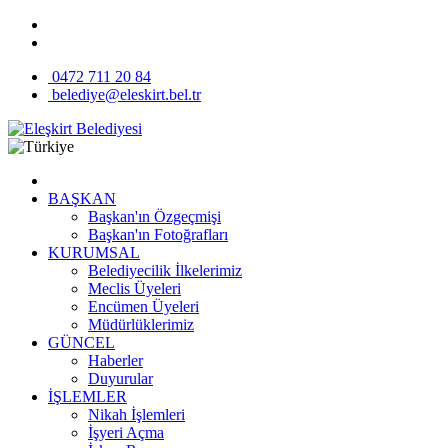
0472 711 20 84
belediye@eleskirt.bel.tr
BAŞKAN
Başkan'ın Özgeçmişi
Başkan'ın Fotoğrafları
KURUMSAL
Belediyecilik İlkelerimiz
Meclis Üyeleri
Encümen Üyeleri
Müdürlüklerimiz
GÜNCEL
Haberler
Duyurular
İŞLEMLER
Nikah İşlemleri
İşyeri Açma