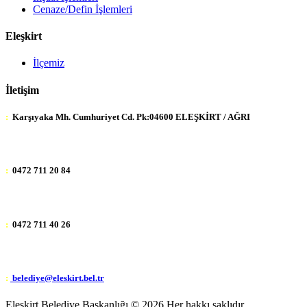
Cenaze/Defin İşlemleri
Eleşkirt
İlçemiz
İletişim
:
Karşıyaka Mh. Cumhuriyet Cd. Pk:04600 ELEŞKİRT / AĞRI
:
0472 711 20 84
:
0472 711 40 26
:
belediye@eleskirt.bel.tr
Eleşkirt Belediye Başkanlığı ©
2026 Her hakkı saklıdır.