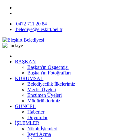
0472 711 20 84
belediye@eleskirt.bel.tr
BAŞKAN
Başkan'ın Özgeçmişi
Başkan'ın Fotoğrafları
KURUMSAL
Belediyecilik İlkelerimiz
Meclis Üyeleri
Encümen Üyeleri
Müdürlüklerimiz
GÜNCEL
Haberler
Duyurular
İŞLEMLER
Nikah İşlemleri
İşyeri Açma