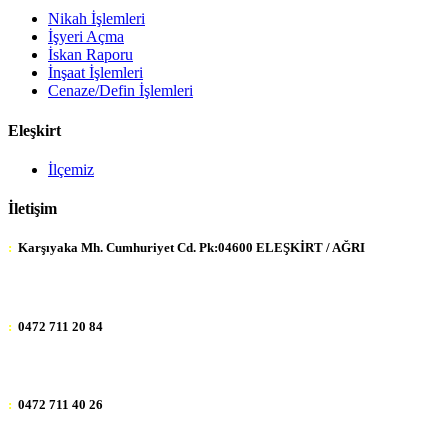
Nikah İşlemleri
İşyeri Açma
İskan Raporu
İnşaat İşlemleri
Cenaze/Defin İşlemleri
Eleşkirt
İlçemiz
İletişim
:
Karşıyaka Mh. Cumhuriyet Cd. Pk:04600 ELEŞKİRT / AĞRI
:
0472 711 20 84
:
0472 711 40 26