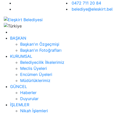
0472 711 20 84
belediye@eleskirt.bel.
BAŞKAN
Başkan'ın Özgeçmişi
Başkan'ın Fotoğrafları
KURUMSAL
Belediyecilik İlkelerimiz
Meclis Üyeleri
Encümen Üyeleri
Müdürlüklerimiz
GÜNCEL
Haberler
Duyurular
İŞLEMLER
Nikah İşlemleri