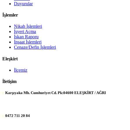
Duyurular
İşlemler
Nikah İşlemleri
İşyeri Açma
İskan Raporu
İnşaat İşlemleri
Cenaze/Defin İşlemleri
Eleşkirt
İlçemiz
İletişim
:
Karşıyaka Mh. Cumhuriyet Cd. Pk:04600 ELEŞKİRT / AĞRI
:
0472 711 20 84