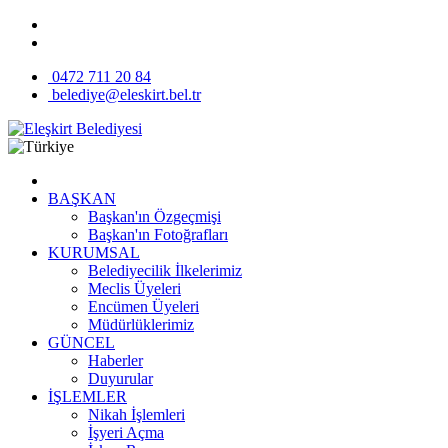
0472 711 20 84
belediye@eleskirt.bel.tr
BAŞKAN
Başkan'ın Özgeçmişi
Başkan'ın Fotoğrafları
KURUMSAL
Belediyecilik İlkelerimiz
Meclis Üyeleri
Encümen Üyeleri
Müdürlüklerimiz
GÜNCEL
Haberler
Duyurular
İŞLEMLER
Nikah İşlemleri
İşyeri Açma