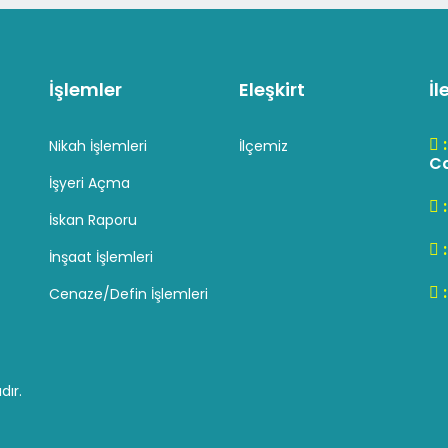
İşlemler
Eleşkirt
İl
Nikah İşlemleri
İlçemiz
Cd
İşyeri Açma
İskan Raporu
İnşaat İşlemleri
Cenaze/Defin İşlemleri
dır.