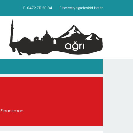
0472 711 20 84
belediye@eleskirt.bel.tr
 Ek Finansman