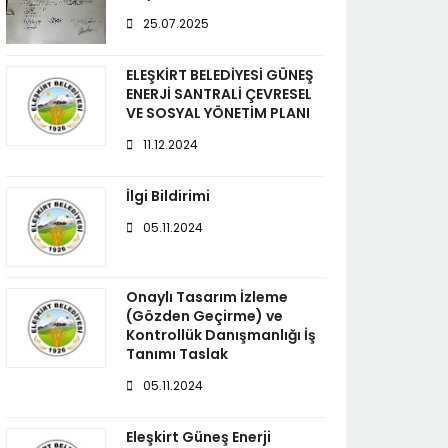
25.07.2025
ELEŞKİRT BELEDİYESİ GÜNEŞ
ENERJİ SANTRALİ ÇEVRESEL
VE SOSYAL YÖNETİM PLANI
11.12.2024
İlgi Bildirimi
05.11.2024
Onaylı Tasarım İzleme
(Gözden Geçirme) ve
Kontrollük Danışmanlığı İş
Tanımı Taslak
05.11.2024
Eleşkirt Güneş Enerji