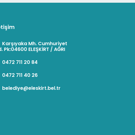
etişim
:
Karşıyaka Mh. Cumhuriyet
. Pk:04600 ELEŞKİRT / AĞRI
:
0472 711 20 84
:
0472 711 40 26
:
belediye@eleskirt.bel.tr