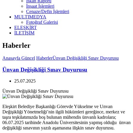
İskan Raporu
İnşaat İşlemleri
Cenaze/Defin İşlemleri
MULTIMEDYA
Fotoğraf Galerisi
ELEŞKİRT
İLETİŞİM
Haberler
Anasayfa
Güncel
Haberler
Ünvan Değişikliği Sınav Duyurusu
Ünvan Değişikliği Sınav Duyurusu
25.07.2025
Ünvan Değişikliği Sınav Duyurusu
Eleşkirt Belediye Başkanlığı Görevde Yükselme ve Unvan
Değişikliği Yönetmeliği’nin ilgili hükümleri gereğince, merkez ve
taşra teşkilatımızda boş bulunan mühendis ünvanlı kadrolara;
06.07.2025 tarihinde Anadolu Üniversitesinin yapmış olduğu ünvan
değişikliği sınavının yazılı aşamasına ilişkin sınav duyurusu.