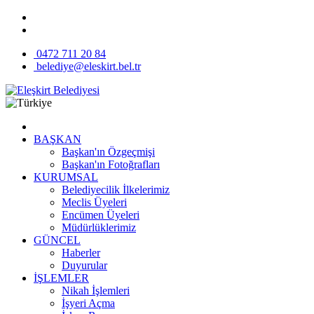
0472 711 20 84
belediye@eleskirt.bel.tr
BAŞKAN
Başkan'ın Özgeçmişi
Başkan'ın Fotoğrafları
KURUMSAL
Belediyecilik İlkelerimiz
Meclis Üyeleri
Encümen Üyeleri
Müdürlüklerimiz
GÜNCEL
Haberler
Duyurular
İŞLEMLER
Nikah İşlemleri
İşyeri Açma