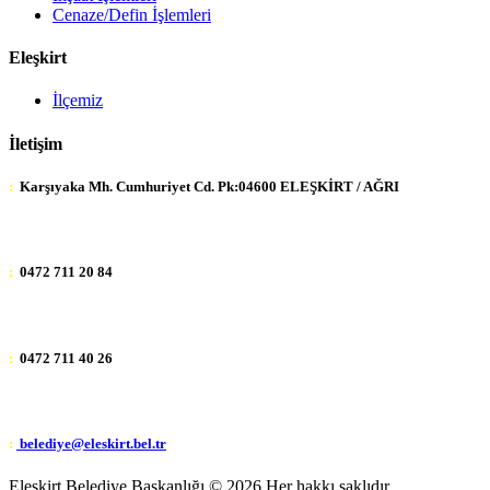
Cenaze/Defin İşlemleri
Eleşkirt
İlçemiz
İletişim
:
Karşıyaka Mh. Cumhuriyet Cd. Pk:04600 ELEŞKİRT / AĞRI
:
0472 711 20 84
:
0472 711 40 26
:
belediye@eleskirt.bel.tr
Eleşkirt Belediye Başkanlığı ©
2026 Her hakkı saklıdır.