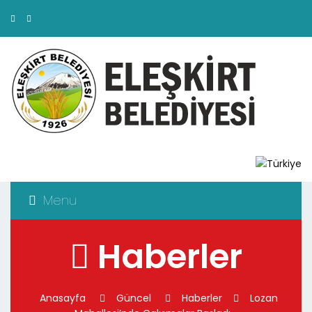
Menu
Haberler
Anasayfa
Güncel
Haberler
Lozan