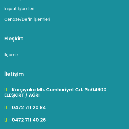
İnşaat İşlemleri
Cenaze/Defin İşlemleri
Eleşkirt
İlçemiz
İletişim
:
Karşıyaka Mh. Cumhuriyet Cd. Pk:04600
ELEŞKİRT / AĞRI
:
0472 711 20 84
:
0472 711 40 26