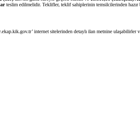
dar
teslim edilmelidir. Teklifler, teklif sahiplerinin temsilcilerinden ha
ap.kik.gov.tr’ internet sitelerinden detaylı ilan metnine ulaşabilirler ve