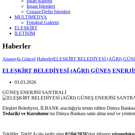
İskan Raporu
İnşaat İşlemleri
Cenaze/Defin İşlemleri
MULTIMEDYA
Fotoğraf Galerisi
ELEŞKİRT
İLETİŞİM
Haberler
Anasayfa
Güncel
Haberler
ELEŞKİRT BELEDİYESİ (AĞRI) GÜN
ELEŞKİRT BELEDİYESİ (AĞRI) GÜNEŞ ENERJİ
03.03.2026
GÜNEŞ ENERJİSİ SANTRALİ
Eleşkirt Belediyesi, İLBANK aracılığıyla temin edilen Dünya Banka
Tedariki ve Kurulumu
’nu Dünya Bankası satın alma usul ve yöntem
Teklifler, Teklif Açılış tarihi olan
02/04/2026’
dan itibaren
yüzondokuz