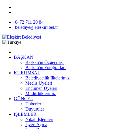
0472 711 20 84
belediye@eleskirt.bel.tr
BAŞKAN
Başkan'ın Özgeçmişi
Başkan'ın Fotoğrafları
KURUMSAL
Belediyecilik İlkelerimiz
Meclis Üyeleri
Encümen Üyeleri
Müdürlüklerimiz
GÜNCEL
Haberler
Duyurular
İŞLEMLER
Nikah İşlemleri
İşyeri Açma