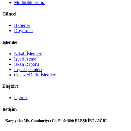
Müdürlüklerimiz
Güncel
Haberler
Duyurular
İşlemler
Nikah İşlemleri
İşyeri Açma
İskan Raporu
İnşaat İşlemleri
Cenaze/Defin İşlemleri
Eleşkirt
İlçemiz
İletişim
:
Karşıyaka Mh. Cumhuriyet Cd. Pk:04600 ELEŞKİRT / AĞRI