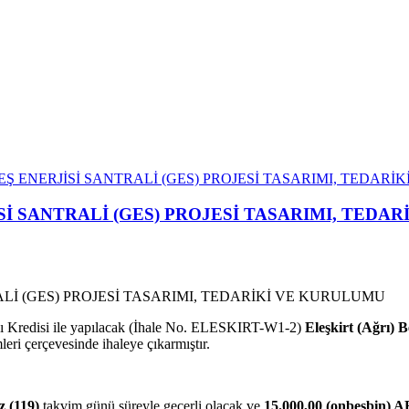
EŞ ENERJİSİ SANTRALİ (GES) PROJESİ TASARIMI, TEDAR
Sİ SANTRALİ (GES) PROJESİ TASARIMI, TEDA
sı Kredisi ile yapılacak (İhale No. ELESKIRT-W1-2)
Eleşkirt (Ağrı) B
leri çerçevesinde ihaleye çıkarmıştır.
 (119)
takvim günü süreyle geçerli olacak ve
15.000,00 (onbeşbin) 