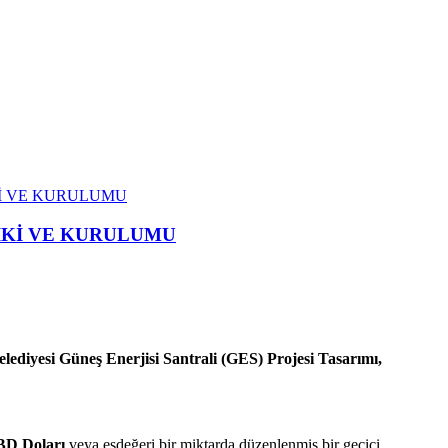
İKİ VE KURULUMU
RİKİ VE KURULUMU
elediyesi Güneş Enerjisi Santrali (GES) Projesi Tasarımı,
ABD Doları
veya eşdeğeri bir miktarda düzenlenmiş bir geçici