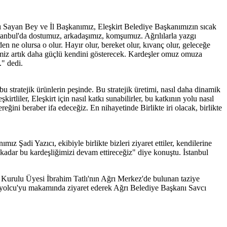
ı Sayan Bey ve İl Başkanımız, Eleşkirt Belediye Başkanımızın sıcak
 İstanbul'da dostumuz, arkadaşımız, komşumuz. Ağrılılarla yazgı
nden ne olursa o olur. Hayır olur, bereket olur, kıvanç olur, geleceğe
ğimiz artık daha güçlü kendini gösterecek. Kardeşler omuz omuza
." dedi.
 stratejik ürünlerin peşinde. Bu stratejik üretimi, nasıl daha dinamik
tliler, Eleşkirt için nasıl katkı sunabilirler, bu katkının yolu nasıl
reğini beraber ifa edeceğiz. En nihayetinde Birlikte iri olacak, birlikte
adi Yazıcı, ekibiyle birlikte bizleri ziyaret ettiler, kendilerine
 kadar bu kardeşliğimizi devam ettireceğiz" diye konuştu. İstanbul
im Kurulu Üyesi İbrahim Tatlı'nın Ağrı Merkez'de bulunan taziye
 Özyolcu'yu makamında ziyaret ederek Ağrı Belediye Başkanı Savcı