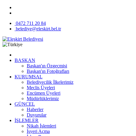
0472 711 20 84
belediye@eleskirt.bel.tr
BAŞKAN
Başkan'ın Özgeçmişi
Başkan'ın Fotoğrafları
KURUMSAL
Belediyecilik İlkelerimiz
Meclis Üyeleri
Encümen Üyeleri
Müdürlüklerimiz
GÜNCEL
Haberler
Duyurular
İŞLEMLER
Nikah İşlemleri
İşyeri Açma