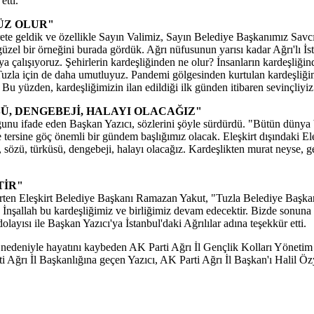
etti.
ÜZ OLUR"
rete geldik ve özellikle Sayın Valimiz, Sayın Belediye Başkanımız Savc
ok güzel bir örneğini burada gördük. Ağrı nüfusunun yarısı kadar Ağrı'lı
maya çalışıyoruz. Şehirlerin kardeşliğinden ne olur? İnsanların kardeşliği
. Tuzla için de daha umutluyuz. Pandemi gölgesinden kurtulan kardeşli
 Bu yüzden, kardeşliğimizin ilan edildiği ilk günden itibaren sevinçliyiz
SÜ, DENGEBEJİ, HALAYI OLACAĞIZ"
unu ifade eden Başkan Yazıcı, sözlerini şöyle sürdürdü. "Bütün dünya bu
ersine göç önemli bir gündem başlığımız olacak. Eleşkirt dışındaki Eleşkir
si, sözü, türküsü, dengebeji, halayı olacağız. Kardeşlikten murat neyse, ge
TİR"
 Eleşkirt Belediye Başkanı Ramazan Yakut, "Tuzla Belediye Başkanımız Ş
. İnşallah bu kardeşliğimiz ve birliğimiz devam edecektir. Bizde sonuna
yısı ile Başkan Yazıcı'ya İstanbul'daki Ağrılılar adına teşekkür etti.
ığı nedeniyle hayatını kaybeden AK Parti Ağrı İl Gençlik Kolları Yönet
ti Ağrı İl Başkanlığına geçen Yazıcı, AK Parti Ağrı İl Başkan'ı Halil