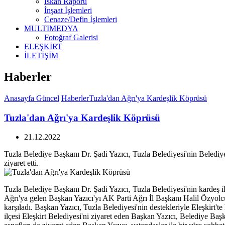
İskan Raporu
İnşaat İşlemleri
Cenaze/Defin İşlemleri
MULTIMEDYA
Fotoğraf Galerisi
ELEŞKİRT
İLETİŞİM
Haberler
Anasayfa
Güncel
Haberler
Tuzla'dan Ağrı'ya Kardeşlik Köprüsü
Tuzla'dan Ağrı'ya Kardeşlik Köprüsü
21.12.2022
Tuzla Belediye Başkanı Dr. Şadi Yazıcı, Tuzla Belediyesi'nin Belediyec
ziyaret etti.
Tuzla Belediye Başkanı Dr. Şadi Yazıcı, Tuzla Belediyesi'nin kardeş ilç
Ağrı'ya gelen Başkan Yazıcı'yı AK Parti Ağrı İl Başkanı Halil Özyo
karşıladı. Başkan Yazıcı, Tuzla Belediyesi'nin destekleriyle Eleşkirt't
ilçesi Eleşkirt Belediyesi'ni ziyaret eden Başkan Yazıcı, Belediye Başk