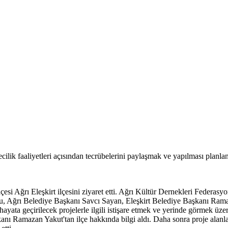
ilik faaliyetleri açısından tecrübelerini paylaşmak ve yapılması planla
esi Ağrı Eleşkirt ilçesini ziyaret etti. Ağrı Kültür Dernekleri Federasyon
lcu, Ağrı Belediye Başkanı Savcı Sayan, Eleşkirt Belediye Başkanı R
e hayata geçirilecek projelerle ilgili istişare etmek ve yerinde görmek ü
anı Ramazan Yakut'tan ilçe hakkında bilgi aldı. Daha sonra proje alanlar