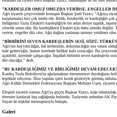
esnafları da ziyaret eden Başkan Yazıcı, vatandaşlar ile bir süre sohbet 
"KARDEŞLER OMUZ OMUZDA VERİRSE, ENGELLER D
Ağrı ziyareti çerçevesinde konuşan Başkan Şadi Yazıcı, "Ağrıya ziya
karşılamaları bizi çok mutlu etti. Birlik, beraberlik ve kardeşliğin ç
birliğimizi Tuzla Eleşkirt'i kardeşliğiyle bir adım ileriye taşıdık, taşı
yönelik umut olur. Bu kardeşlikten Eleşkirt için daha umutlu değiliz
verirse, engeller düz olur. Ağrı dağına yaslanan sırtımız yenilmez olur.
"BİRBİRİNİ SEVEN KARDEŞLERİN SESİ, SÖZÜ, TÜRKÜ
Ağrı'nın hayvancılığın, bal üretiminin, dokumacılığın ana vatanı olduğ
hale getireceğiz, bunun üzerinde birlikte kafa yoracağız. Bu çerçevede t
açılabilir, üzerinde çalışacağız. İnşallah birbirini seven kardeşlerin se
diri olacağız." dedi.
"BU KARDEŞLİĞİMİZ VE BİRLİĞİMİZ DEVAM EDECEK
Kardeş Tuzla Belediyesi'ni ağırlamaktan memnuniyet duyduğunu belirten
teşekkür ediyoruz. Bize yapılan işleri kendi gözleriyle görmüş oldular
Ağrı Kültür Dernekleri Federasyonu Başkanı Mehmet Uşen, ziyareti dola
Eleşkirt ziyareti sonrası Ağrı'ya geçen Başkan Yazıcı, kalp rahatsızl
törenine katılarak baş sağlığında bulundu. Taziyenin ardından AK Par
Sayan ile teşkilat mensuplarıyla buluştu.
Galeri