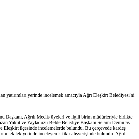
nan yatırımları yerinde incelemek amacıyla Ağrı Eleşkirt Belediyesi'ni
u Başkanı, Ağrılı Meclis üyeleri ve ilgili birim müdürleriyle birlikte
amazan Yakut ve Yayladüzü Belde Belediye Başkanı Selami Demirtaş
zere Eleşkirt ilçesinde incelemelerde bulundu. Bu çerçevede kardeş
ını tek tek yerinde inceleyerek fikir alışverişinde bulundu. Ağrılı