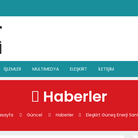
İŞLEMLER
MULTIMEDYA
ELEŞKİRT
İLETİŞİM
Haberler
asayfa
Güncel
Haberler
Eleşkirt Güneş Enerji Sant