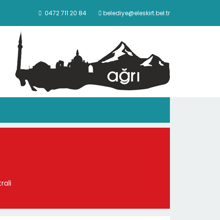
0472 711 20 84
belediye@eleskirt.bel.tr
rali