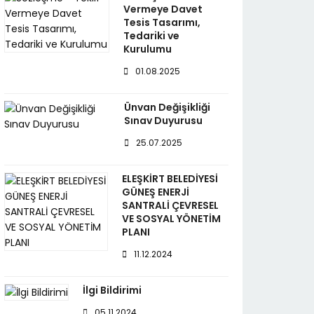
Vermeye Davet
Tesis Tasarımı,
Tedariki ve
Kurulumu
01.08.2025
Ünvan Değişikliği
Sınav Duyurusu
25.07.2025
ELEŞKİRT BELEDİYESİ
GÜNEŞ ENERJİ
SANTRALİ ÇEVRESEL
VE SOSYAL YÖNETİM
PLANI
11.12.2024
İlgi Bildirimi
05.11.2024