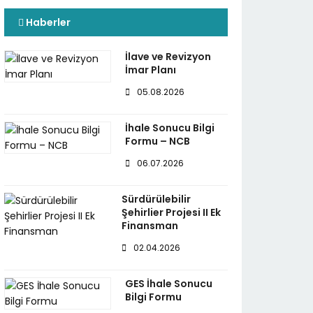
Haberler
İlave ve Revizyon
İmar Planı
05.08.2026
İhale Sonucu Bilgi
Formu – NCB
06.07.2026
Sürdürülebilir
Şehirlier Projesi II Ek
Finansman
02.04.2026
GES İhale Sonucu
Bilgi Formu