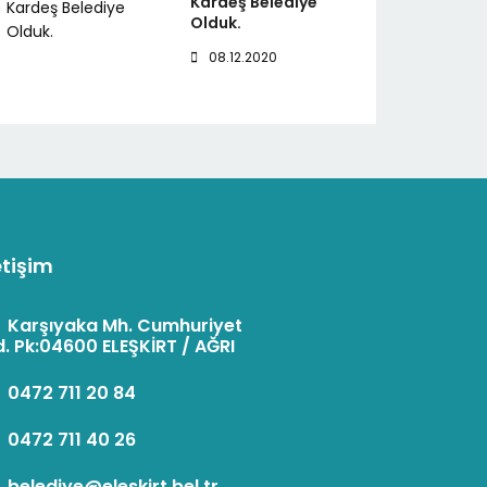
Kardeş Belediye
Olduk.
08.12.2020
etişim
:
Karşıyaka Mh. Cumhuriyet
. Pk:04600 ELEŞKİRT / AĞRI
:
0472 711 20 84
:
0472 711 40 26
:
belediye@eleskirt.bel.tr