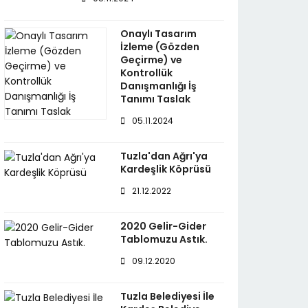
Onaylı Tasarım
İzleme (Gözden
Geçirme) ve
Kontrollük
Danışmanlığı İş
Tanımı Taslak
05.11.2024
Tuzla'dan Ağrı'ya
Kardeşlik Köprüsü
21.12.2022
2020 Gelir-Gider
Tablomuzu Astık.
09.12.2020
Tuzla Belediyesi İle