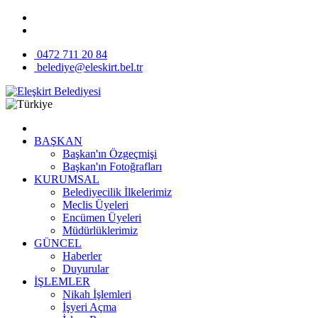
0472 711 20 84
belediye@eleskirt.bel.tr
BAŞKAN
Başkan'ın Özgeçmişi
Başkan'ın Fotoğrafları
KURUMSAL
Belediyecilik İlkelerimiz
Meclis Üyeleri
Encümen Üyeleri
Müdürlüklerimiz
GÜNCEL
Haberler
Duyurular
İŞLEMLER
Nikah İşlemleri
İşyeri Açma