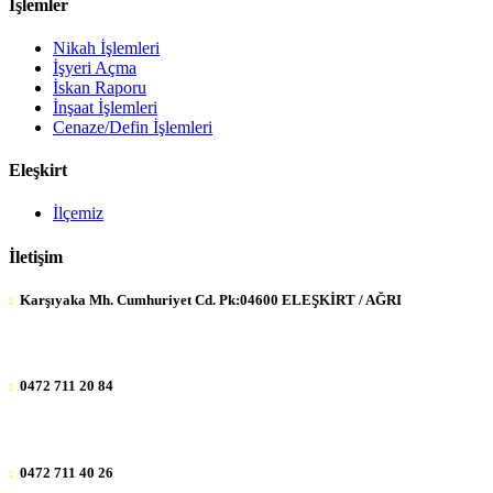
İşlemler
Nikah İşlemleri
İşyeri Açma
İskan Raporu
İnşaat İşlemleri
Cenaze/Defin İşlemleri
Eleşkirt
İlçemiz
İletişim
:
Karşıyaka Mh. Cumhuriyet Cd. Pk:04600 ELEŞKİRT / AĞRI
:
0472 711 20 84
:
0472 711 40 26