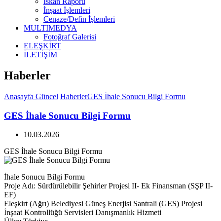
İskan Raporu
İnşaat İşlemleri
Cenaze/Defin İşlemleri
MULTIMEDYA
Fotoğraf Galerisi
ELEŞKİRT
İLETİŞİM
Haberler
Anasayfa
Güncel
Haberler
GES İhale Sonucu Bilgi Formu
GES İhale Sonucu Bilgi Formu
10.03.2026
GES İhale Sonucu Bilgi Formu
İhale Sonucu Bilgi Formu
Proje Adı: Sürdürülebilir Şehirler Projesi II- Ek Finansman (SŞP II-
EF)
Eleşkirt (Ağrı) Belediyesi Güneş Enerjisi Santrali (GES) Projesi
İnşaat Kontrollüğü Servisleri Danışmanlık Hizmeti