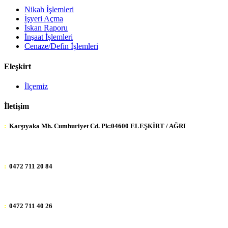
Nikah İşlemleri
İşyeri Açma
İskan Raporu
İnşaat İşlemleri
Cenaze/Defin İşlemleri
Eleşkirt
İlçemiz
İletişim
:
Karşıyaka Mh. Cumhuriyet Cd. Pk:04600 ELEŞKİRT / AĞRI
:
0472 711 20 84
:
0472 711 40 26