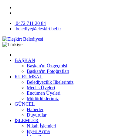
0472 711 20 84
belediye@eleskirt.bel.tr
BAŞKAN
Başkan'ın Özgeçmişi
Başkan'ın Fotoğrafları
KURUMSAL
Belediyecilik İlkelerimiz
Meclis Üyeleri
Encümen Üyeleri
Müdürlüklerimiz
GÜNCEL
Haberler
Duyurular
İŞLEMLER
Nikah İşlemleri
İşyeri Açma