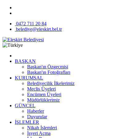
0472 711 20 84
belediye@eleskirt.bel.tr
BAŞKAN
Başkan'ın Özgeçmişi
Başkan'ın Fotoğrafları
KURUMSAL
Belediyecilik İlkelerimiz
Meclis Üyeleri
Encümen Üyeleri
Müdürlüklerimiz
GÜNCEL
Haberler
Duyurular
İŞLEMLER
Nikah İşlemleri
İşyeri Açma