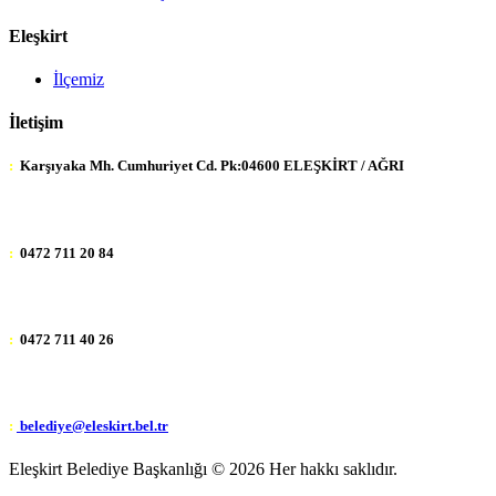
Eleşkirt
İlçemiz
İletişim
:
Karşıyaka Mh. Cumhuriyet Cd. Pk:04600 ELEŞKİRT / AĞRI
:
0472 711 20 84
:
0472 711 40 26
:
belediye@eleskirt.bel.tr
Eleşkirt Belediye Başkanlığı ©
2026 Her hakkı saklıdır.