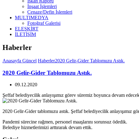
İskan Raporu
İnşaat İşlemleri
Cenaze/Defin İşlemleri
MULTIMEDYA
Fotoğraf Galerisi
ELEŞKİRT
İLETİŞİM
Haberler
Anasayfa
Güncel
Haberler
2020 Gelir-Gider Tablomuzu Astık.
2020 Gelir-Gider Tablomuzu Astık.
09.12.2020
Şeffaf belediyecilik anlayışımız görev süremiz boyunca devam edecekt
2020 Gelir-Gider tablomuzu astık. Şeffaf belediyecilik anlayışımız g
Pandemi sürecine rağmen, personel maaşlarını sorunsuz ödedik.
Belediye hizmetlerimizi arttırarak devam ettik.