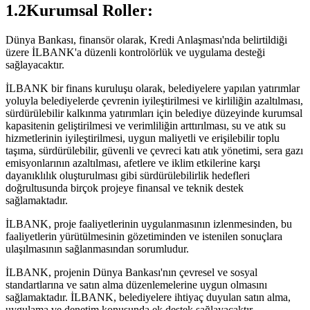
1.2Kurumsal Roller:
Dünya Bankası, finansör olarak, Kredi Anlaşması'nda belirtildiği
üzere İLBANK'a düzenli kontrolörlük ve uygulama desteği
sağlayacaktır.
İLBANK bir finans kuruluşu olarak, belediyelere yapılan yatırımlar
yoluyla belediyelerde çevrenin iyileştirilmesi ve kirliliğin azaltılması,
sürdürülebilir kalkınma yatırımları için belediye düzeyinde kurumsal
kapasitenin geliştirilmesi ve verimliliğin arttırılması, su ve atık su
hizmetlerinin iyileştirilmesi, uygun maliyetli ve erişilebilir toplu
taşıma, sürdürülebilir, güvenli ve çevreci katı atık yönetimi, sera gazı
emisyonlarının azaltılması, afetlere ve iklim etkilerine karşı
dayanıklılık oluşturulması gibi sürdürülebilirlik hedefleri
doğrultusunda birçok projeye finansal ve teknik destek
sağlamaktadır.
İLBANK, proje faaliyetlerinin uygulanmasının izlenmesinden, bu
faaliyetlerin yürütülmesinin gözetiminden ve istenilen sonuçlara
ulaşılmasının sağlanmasından sorumludur.
İLBANK, projenin Dünya Bankası'nın çevresel ve sosyal
standartlarına ve satın alma düzenlemelerine uygun olmasını
sağlamaktadır. İLBANK, belediyelere ihtiyaç duyulan satın alma,
uygulama ve denetim konusunda ek destek sağlayacaktır.