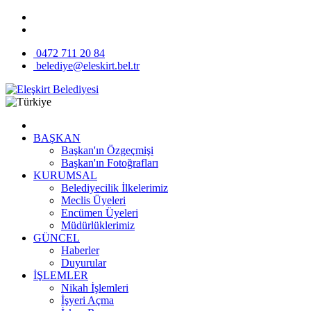
0472 711 20 84
belediye@eleskirt.bel.tr
BAŞKAN
Başkan'ın Özgeçmişi
Başkan'ın Fotoğrafları
KURUMSAL
Belediyecilik İlkelerimiz
Meclis Üyeleri
Encümen Üyeleri
Müdürlüklerimiz
GÜNCEL
Haberler
Duyurular
İŞLEMLER
Nikah İşlemleri
İşyeri Açma