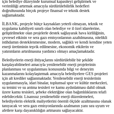
için belediye düzeyinde kurumsal kapasiteyi geliştirmek ve
verimliliği artırmak amacıyla sürdürülebilirlik hedefleri
doğrultusunda birçok projeye finansal ve teknik destek
sağlamaktadır.
İLBANK, projeyle bütçe kaynakları yeterli olmayan, teknik ve
uygulama kabiliyeti sınırlı olan belediye ve il özel idarelerine,
geliştirilmekte olan projelerle destek sağlayarak hava kirliliğinin,
çevresel etkinin ve sera gazı emisyonlarının azaltılmasına, nitelikli
istihdamın desteklenmesine, modern, sağlıklı ve kendi kendine yeten
enerji üretiminin teşvik edilmesine, ekonomik etkilerin ve
yatırımların artırılmasına yardımcı olmayı amaçlamaktadır.
Belediyelerin enerji ihtiyaçlarını sürdürülebilir bir şekilde
karşılayabilmeleri amacıyla yenilenebilir enerji projelerinin
planlanması ve uygulanması konusunda bilgi ve deneyim
kazanmalarını kolaylaştırmak amacıyla belediyelere GES projeleri
için alt krediler sağlanmaktadır. Yenilenebilir enerji tesislerinin
uygulanmasıyla, idari binalar, toplumsal spor ve kültür merkezleri,
su temini ve su arıtma tesisleri ve kamu aydınlatması dahil olmak
üzere kamu tesisleri, şebeke elektriğine olan bağımlılıklarını telafi
edebilecektir. Lisanssız yenilenebilir enerji düzenlemeleri,
belediyelerin elektrik maliyetlerini önemli ölçüde azaltmasına olanak
tanıyacak ve sera gazı emisyonlarında azalmanın yanı sıra uyum ve
afetlere karşı dayanıklılığın artmasını sağlayacaktır.