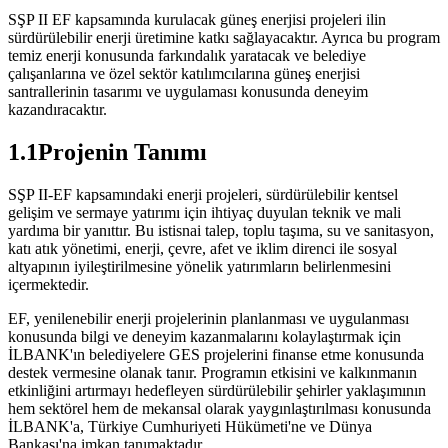
SŞP II EF kapsamında kurulacak güneş enerjisi projeleri ilin
sürdürülebilir enerji üretimine katkı sağlayacaktır. Ayrıca bu program
temiz enerji konusunda farkındalık yaratacak ve belediye
çalışanlarına ve özel sektör katılımcılarına güneş enerjisi
santrallerinin tasarımı ve uygulaması konusunda deneyim
kazandıracaktır.
1.1Projenin Tanımı
SŞP II-EF kapsamındaki enerji projeleri, sürdürülebilir kentsel
gelişim ve sermaye yatırımı için ihtiyaç duyulan teknik ve mali
yardıma bir yanıttır. Bu istisnai talep, toplu taşıma, su ve sanitasyon,
katı atık yönetimi, enerji, çevre, afet ve iklim direnci ile sosyal
altyapının iyileştirilmesine yönelik yatırımların belirlenmesini
içermektedir.
EF, yenilenebilir enerji projelerinin planlanması ve uygulanması
konusunda bilgi ve deneyim kazanmalarını kolaylaştırmak için
İLBANK'ın belediyelere GES projelerini finanse etme konusunda
destek vermesine olanak tanır. Programın etkisini ve kalkınmanın
etkinliğini artırmayı hedefleyen sürdürülebilir şehirler yaklaşımının
hem sektörel hem de mekansal olarak yaygınlaştırılması konusunda
İLBANK'a, Türkiye Cumhuriyeti Hükümeti'ne ve Dünya
Bankası'na imkan tanımaktadır.