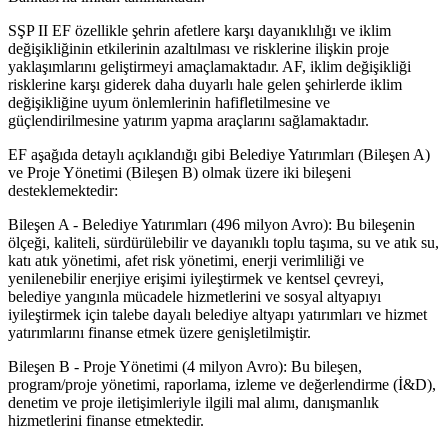
SŞP II EF özellikle şehrin afetlere karşı dayanıklılığı ve iklim
değişikliğinin etkilerinin azaltılması ve risklerine ilişkin proje
yaklaşımlarını geliştirmeyi amaçlamaktadır. AF, iklim değişikliği
risklerine karşı giderek daha duyarlı hale gelen şehirlerde iklim
değişikliğine uyum önlemlerinin hafifletilmesine ve
güçlendirilmesine yatırım yapma araçlarını sağlamaktadır.
EF aşağıda detaylı açıklandığı gibi Belediye Yatırımları (Bileşen A)
ve Proje Yönetimi (Bileşen B) olmak üzere iki bileşeni
desteklemektedir:
Bileşen A - Belediye Yatırımları (496 milyon Avro): Bu bileşenin
ölçeği, kaliteli, sürdürülebilir ve dayanıklı toplu taşıma, su ve atık su,
katı atık yönetimi, afet risk yönetimi, enerji verimliliği ve
yenilenebilir enerjiye erişimi iyileştirmek ve kentsel çevreyi,
belediye yangınla mücadele hizmetlerini ve sosyal altyapıyı
iyileştirmek için talebe dayalı belediye altyapı yatırımları ve hizmet
yatırımlarını finanse etmek üzere genişletilmiştir.
Bileşen B - Proje Yönetimi (4 milyon Avro): Bu bileşen,
program/proje yönetimi, raporlama, izleme ve değerlendirme (İ&D),
denetim ve proje iletişimleriyle ilgili mal alımı, danışmanlık
hizmetlerini finanse etmektedir.