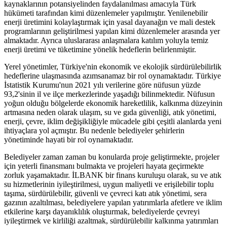
kaynaklarının potansiyelinden faydalanılması amacıyla Türk
hükümeti tarafından kimi düzenlemeler yapılmıştır. Yenilenebilir
enerji üretimini kolaylaştırmak için yasal dayanağın ve mali destek
programlarının geliştirilmesi yapılan kimi düzenlemeler arasında yer
almaktadır. Ayrıca uluslararası anlaşmalara katılım yoluyla temiz
enerji üretimi ve tüketimine yönelik hedeflerin belirlenmiştir.
Yerel yönetimler, Türkiye'nin ekonomik ve ekolojik sürdürülebilirlik
hedeflerine ulaşmasında azımsanamaz bir rol oynamaktadır. Türkiye
İstatistik Kurumu'nun 2021 yılı verilerine göre nüfusun yüzde
93,2'sinin il ve ilçe merkezlerinde yaşadığı bilinmektedir. Nüfusun
yoğun olduğu bölgelerde ekonomik hareketlilik, kalkınma düzeyinin
artmasına neden olarak ulaşım, su ve gıda güvenliği, atık yönetimi,
enerji, çevre, iklim değişikliğiyle mücadele gibi çeşitli alanlarda yeni
ihtiyaçlara yol açmıştır. Bu nedenle belediyeler şehirlerin
yönetiminde hayati bir rol oynamaktadır.
Belediyeler zaman zaman bu konularda proje geliştirmekte, projeler
için yeterli finansmanı bulmakta ve projeleri hayata geçirmekte
zorluk yaşamaktadır. İLBANK bir finans kuruluşu olarak, su ve atık
su hizmetlerinin iyileştirilmesi, uygun maliyetli ve erişilebilir toplu
taşıma, sürdürülebilir, güvenli ve çevreci katı atık yönetimi, sera
gazının azaltılması, belediyelere yapılan yatırımlarla afetlere ve iklim
etkilerine karşı dayanıklılık oluşturmak, belediyelerde çevreyi
iyileştirmek ve kirliliği azaltmak, sürdürülebilir kalkınma yatırımları