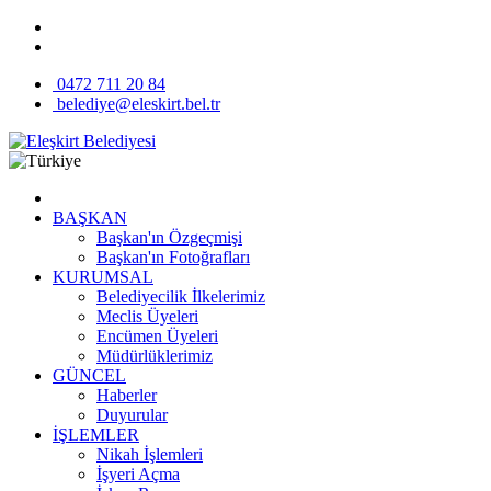
0472 711 20 84
belediye@eleskirt.bel.tr
BAŞKAN
Başkan'ın Özgeçmişi
Başkan'ın Fotoğrafları
KURUMSAL
Belediyecilik İlkelerimiz
Meclis Üyeleri
Encümen Üyeleri
Müdürlüklerimiz
GÜNCEL
Haberler
Duyurular
İŞLEMLER
Nikah İşlemleri
İşyeri Açma