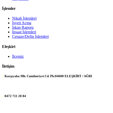
İşlemler
Nikah İşlemleri
İşyeri Açma
İskan Raporu
İnşaat İşlemleri
Cenaze/Defin İşlemleri
Eleşkirt
İlçemiz
İletişim
:
Karşıyaka Mh. Cumhuriyet Cd. Pk:04600 ELEŞKİRT / AĞRI
:
0472 711 20 84