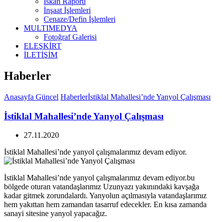
İskan Raporu
İnşaat İşlemleri
Cenaze/Defin İşlemleri
MULTIMEDYA
Fotoğraf Galerisi
ELEŞKİRT
İLETİŞİM
Haberler
Anasayfa
Güncel
Haberler
İstiklal Mahallesi’nde Yanyol Çalışması
İstiklal Mahallesi’nde Yanyol Çalışması
27.11.2020
İstiklal Mahallesi’nde yanyol çalışmalarımız devam ediyor.
İstiklal Mahallesi’nde yanyol çalışmalarımız devam ediyor.bu
bölgede oturan vatandaşlarımız Uzunyazı yakınındaki kavşağa
kadar gitmek zorundalardı. Yanyolun açılmasıyla vatandaşlarımız
hem yakıttan hem zamandan tasarruf edecekler. En kısa zamanda
sanayi sitesine yanyol yapacağız.