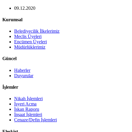
09.12.2020
Kurumsal
Belediyecilik İlkelerimiz
Meclis Üyeleri
Encümen Üyeleri
Müdürlüklerimiz
Güncel
Haberler
Duyurular
İşlemler
Nikah İşlemleri
İşyeri Açma
İskan Raporu
İnşaat İşlemleri
Cenaze/Defin İşlemleri
Eleşkirt