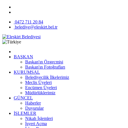
0472 711 20 84
belediye@eleskirt.bel.tr
BAŞKAN
Başkan'ın Özgeçmişi
Başkan'ın Fotoğrafları
KURUMSAL
Belediyecilik İlkelerimiz
Meclis Üyeleri
Encümen Üyeleri
Müdürlüklerimiz
GÜNCEL
Haberler
Duyurular
İŞLEMLER
Nikah İşlemleri
İşyeri Açma