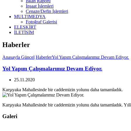
İskan Raporu
İnşaat İşlemleri
Cenaze/Defin İşlemleri
MULTIMEDYA
Fotoğraf Galerisi
ELEŞKİRT
İLETİŞİM
Haberler
Anasayfa
Güncel
Haberler
Yol Yapım Çalışmalarımız Devam Ediyor.
Yol Yapım Çalışmalarımız Devam Ediyor.
25.11.2020
Karşıyaka Mahallesinde bir caddemizin yolunu daha tamamladık.
Karşıyaka Mahallesinde bir caddemizin yolunu daha tamamladık. Yılla
Galeri