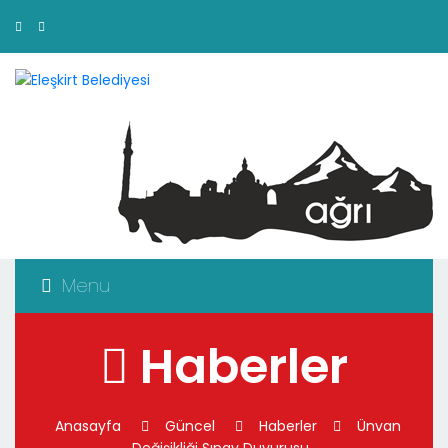
Menu
Haberler
Anasayfa
Güncel
Haberler
Ünvan