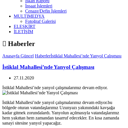
İskan Raporu
İnşaat İşlemleri
Cenaze/Defin İşlemleri
MULTIMEDYA
Fotoğraf Galerisi
ELEŞKİRT
İLETİŞİM
Haberler
Anasayfa
Güncel
Haberler
İstiklal Mahallesi’nde Yanyol Çalışması
İstiklal Mahallesi’nde Yanyol Çalışması
27.11.2020
İstiklal Mahallesi’nde yanyol çalışmalarımız devam ediyor.
İstiklal Mahallesi’nde yanyol çalışmalarımız devam ediyor.bu
bölgede oturan vatandaşlarımız Uzunyazı yakınındaki kavşağa
kadar gitmek zorundalardı. Yanyolun açılmasıyla vatandaşlarımız
hem yakıttan hem zamandan tasarruf edecekler. En kısa zamanda
sanayi sitesine yanyol yapacağız.