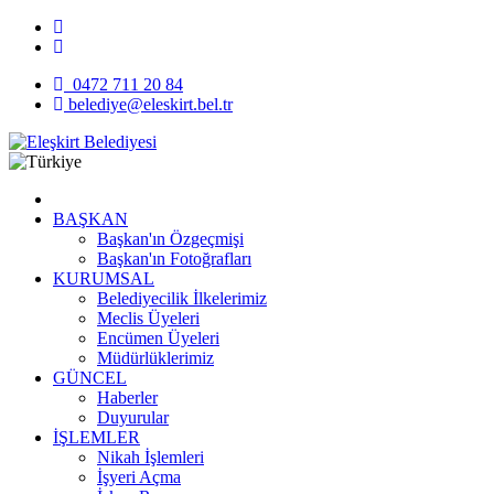
0472 711 20 84
belediye@eleskirt.bel.tr
BAŞKAN
Başkan'ın Özgeçmişi
Başkan'ın Fotoğrafları
KURUMSAL
Belediyecilik İlkelerimiz
Meclis Üyeleri
Encümen Üyeleri
Müdürlüklerimiz
GÜNCEL
Haberler
Duyurular
İŞLEMLER
Nikah İşlemleri
İşyeri Açma