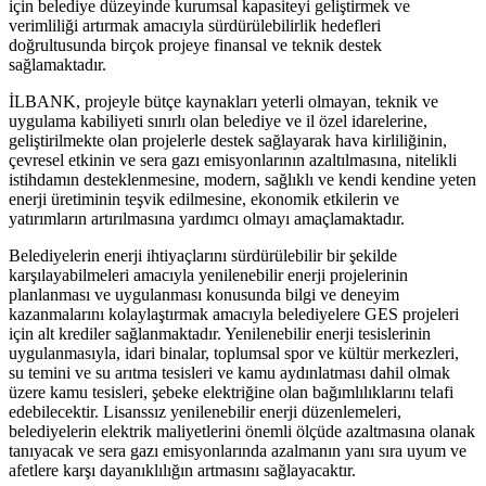
için belediye düzeyinde kurumsal kapasiteyi geliştirmek ve
verimliliği artırmak amacıyla sürdürülebilirlik hedefleri
doğrultusunda birçok projeye finansal ve teknik destek
sağlamaktadır.
İLBANK, projeyle bütçe kaynakları yeterli olmayan, teknik ve
uygulama kabiliyeti sınırlı olan belediye ve il özel idarelerine,
geliştirilmekte olan projelerle destek sağlayarak hava kirliliğinin,
çevresel etkinin ve sera gazı emisyonlarının azaltılmasına, nitelikli
istihdamın desteklenmesine, modern, sağlıklı ve kendi kendine yeten
enerji üretiminin teşvik edilmesine, ekonomik etkilerin ve
yatırımların artırılmasına yardımcı olmayı amaçlamaktadır.
Belediyelerin enerji ihtiyaçlarını sürdürülebilir bir şekilde
karşılayabilmeleri amacıyla yenilenebilir enerji projelerinin
planlanması ve uygulanması konusunda bilgi ve deneyim
kazanmalarını kolaylaştırmak amacıyla belediyelere GES projeleri
için alt krediler sağlanmaktadır. Yenilenebilir enerji tesislerinin
uygulanmasıyla, idari binalar, toplumsal spor ve kültür merkezleri,
su temini ve su arıtma tesisleri ve kamu aydınlatması dahil olmak
üzere kamu tesisleri, şebeke elektriğine olan bağımlılıklarını telafi
edebilecektir. Lisanssız yenilenebilir enerji düzenlemeleri,
belediyelerin elektrik maliyetlerini önemli ölçüde azaltmasına olanak
tanıyacak ve sera gazı emisyonlarında azalmanın yanı sıra uyum ve
afetlere karşı dayanıklılığın artmasını sağlayacaktır.