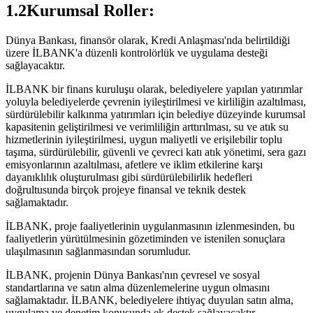
1.2Kurumsal Roller:
Dünya Bankası, finansör olarak, Kredi Anlaşması'nda belirtildiği
üzere İLBANK'a düzenli kontrolörlük ve uygulama desteği
sağlayacaktır.
İLBANK bir finans kuruluşu olarak, belediyelere yapılan yatırımlar
yoluyla belediyelerde çevrenin iyileştirilmesi ve kirliliğin azaltılması,
sürdürülebilir kalkınma yatırımları için belediye düzeyinde kurumsal
kapasitenin geliştirilmesi ve verimliliğin arttırılması, su ve atık su
hizmetlerinin iyileştirilmesi, uygun maliyetli ve erişilebilir toplu
taşıma, sürdürülebilir, güvenli ve çevreci katı atık yönetimi, sera gazı
emisyonlarının azaltılması, afetlere ve iklim etkilerine karşı
dayanıklılık oluşturulması gibi sürdürülebilirlik hedefleri
doğrultusunda birçok projeye finansal ve teknik destek
sağlamaktadır.
İLBANK, proje faaliyetlerinin uygulanmasının izlenmesinden, bu
faaliyetlerin yürütülmesinin gözetiminden ve istenilen sonuçlara
ulaşılmasının sağlanmasından sorumludur.
İLBANK, projenin Dünya Bankası'nın çevresel ve sosyal
standartlarına ve satın alma düzenlemelerine uygun olmasını
sağlamaktadır. İLBANK, belediyelere ihtiyaç duyulan satın alma,
uygulama ve denetim konusunda ek destek sağlayacaktır.