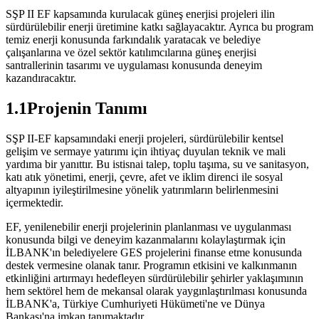
SŞP II EF kapsamında kurulacak güneş enerjisi projeleri ilin
sürdürülebilir enerji üretimine katkı sağlayacaktır. Ayrıca bu program
temiz enerji konusunda farkındalık yaratacak ve belediye
çalışanlarına ve özel sektör katılımcılarına güneş enerjisi
santrallerinin tasarımı ve uygulaması konusunda deneyim
kazandıracaktır.
1.1Projenin Tanımı
SŞP II-EF kapsamındaki enerji projeleri, sürdürülebilir kentsel
gelişim ve sermaye yatırımı için ihtiyaç duyulan teknik ve mali
yardıma bir yanıttır. Bu istisnai talep, toplu taşıma, su ve sanitasyon,
katı atık yönetimi, enerji, çevre, afet ve iklim direnci ile sosyal
altyapının iyileştirilmesine yönelik yatırımların belirlenmesini
içermektedir.
EF, yenilenebilir enerji projelerinin planlanması ve uygulanması
konusunda bilgi ve deneyim kazanmalarını kolaylaştırmak için
İLBANK'ın belediyelere GES projelerini finanse etme konusunda
destek vermesine olanak tanır. Programın etkisini ve kalkınmanın
etkinliğini artırmayı hedefleyen sürdürülebilir şehirler yaklaşımının
hem sektörel hem de mekansal olarak yaygınlaştırılması konusunda
İLBANK'a, Türkiye Cumhuriyeti Hükümeti'ne ve Dünya
Bankası'na imkan tanımaktadır.