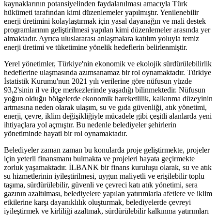
kaynaklarının potansiyelinden faydalanılması amacıyla Türk
hükümeti tarafından kimi düzenlemeler yapılmıştır. Yenilenebilir
enerji üretimini kolaylaştırmak için yasal dayanağın ve mali destek
programlarının geliştirilmesi yapılan kimi düzenlemeler arasında yer
almaktadır. Ayrıca uluslararası anlaşmalara katılım yoluyla temiz
enerji üretimi ve tüketimine yönelik hedeflerin belirlenmiştir.
Yerel yönetimler, Türkiye'nin ekonomik ve ekolojik sürdürülebilirlik
hedeflerine ulaşmasında azımsanamaz bir rol oynamaktadır. Türkiye
İstatistik Kurumu'nun 2021 yılı verilerine göre nüfusun yüzde
93,2'sinin il ve ilçe merkezlerinde yaşadığı bilinmektedir. Nüfusun
yoğun olduğu bölgelerde ekonomik hareketlilik, kalkınma düzeyinin
artmasına neden olarak ulaşım, su ve gıda güvenliği, atık yönetimi,
enerji, çevre, iklim değişikliğiyle mücadele gibi çeşitli alanlarda yeni
ihtiyaçlara yol açmıştır. Bu nedenle belediyeler şehirlerin
yönetiminde hayati bir rol oynamaktadır.
Belediyeler zaman zaman bu konularda proje geliştirmekte, projeler
için yeterli finansmanı bulmakta ve projeleri hayata geçirmekte
zorluk yaşamaktadır. İLBANK bir finans kuruluşu olarak, su ve atık
su hizmetlerinin iyileştirilmesi, uygun maliyetli ve erişilebilir toplu
taşıma, sürdürülebilir, güvenli ve çevreci katı atık yönetimi, sera
gazının azaltılması, belediyelere yapılan yatırımlarla afetlere ve iklim
etkilerine karşı dayanıklılık oluşturmak, belediyelerde çevreyi
iyileştirmek ve kirliliği azaltmak, sürdürülebilir kalkınma yatırımları