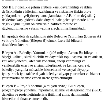
SŞP II EF özellikle şehrin afetlere karşı dayanıklılığı ve iklim
değişikliğinin etkilerinin azaltılması ve risklerine ilişkin proje
yaklaşımlarını geliştirmeyi amaçlamaktadır. AF, iklim değişikliği
risklerine karşı giderek daha duyarlı hale gelen şehirlerde iklim
değişikliğine uyum önlemlerinin hafifletilmesine ve
güçlendirilmesine yatırım yapma araçlarını sağlamaktadır.
EF aşağıda detaylı açıklandığı gibi Belediye Yatırımları (Bileşen A)
ve Proje Yönetimi (Bileşen B) olmak üzere iki bileşeni
desteklemektedir:
Bileşen A - Belediye Yatırımları (496 milyon Avro): Bu bileşenin
ölçeği, kaliteli, sürdürülebilir ve dayanıklı toplu taşıma, su ve atık su,
katı atık yönetimi, afet risk yönetimi, enerji verimliliği ve
yenilenebilir enerjiye erişimi iyileştirmek ve kentsel çevreyi,
belediye yangınla mücadele hizmetlerini ve sosyal altyapıyı
iyileştirmek için talebe dayalı belediye altyapı yatırımları ve hizmet
yatırımlarını finanse etmek üzere genişletilmiştir.
Bileşen B - Proje Yönetimi (4 milyon Avro): Bu bileşen,
program/proje yönetimi, raporlama, izleme ve değerlendirme (İ&D),
denetim ve proje iletişimleriyle ilgili mal alımı, danışmanlık
hizmetlerini finanse etmektedir.