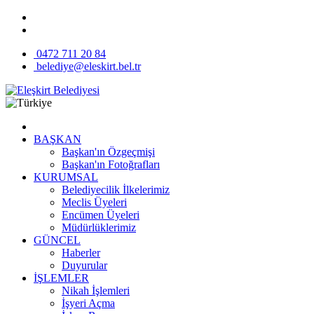
0472 711 20 84
belediye@eleskirt.bel.tr
BAŞKAN
Başkan'ın Özgeçmişi
Başkan'ın Fotoğrafları
KURUMSAL
Belediyecilik İlkelerimiz
Meclis Üyeleri
Encümen Üyeleri
Müdürlüklerimiz
GÜNCEL
Haberler
Duyurular
İŞLEMLER
Nikah İşlemleri
İşyeri Açma