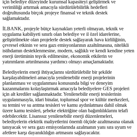
için belediye düzeyinde kurumsal kapasiteyi geliştirmek ve
verimliliği artırmak amacıyla sürdürülebilirlik hedefleri
doğrultusunda birçok projeye finansal ve teknik destek
sağlamaktadır.
İLBANK, projeyle bütçe kaynakları yeterli olmayan, teknik ve
uygulama kabiliyeti sınırlı olan belediye ve il özel idarelerine,
geliştirilmekte olan projelerle destek sağlayarak hava kirliliğinin,
çevresel etkinin ve sera gazı emisyonlarının azaltılmasına, nitelikli
istihdamın desteklenmesine, modern, sağlıklı ve kendi kendine yeten
enerji üretiminin teşvik edilmesine, ekonomik etkilerin ve
yatırımların artırılmasına yardımcı olmayı amaçlamaktadır.
Belediyelerin enerji ihtiyaçlarını sürdürülebilir bir şekilde
karşılayabilmeleri amacıyla yenilenebilir enerji projelerinin
planlanması ve uygulanması konusunda bilgi ve deneyim
kazanmalarını kolaylaştırmak amacıyla belediyelere GES projeleri
için alt krediler sağlanmaktadır. Yenilenebilir enerji tesislerinin
uygulanmasıyla, idari binalar, toplumsal spor ve kültür merkezleri,
su temini ve su arıtma tesisleri ve kamu aydınlatması dahil olmak
üzere kamu tesisleri, şebeke elektriğine olan bağımlılıklarını telafi
edebilecektir. Lisanssız yenilenebilir enerji düzenlemeleri,
belediyelerin elektrik maliyetlerini önemli ölçüde azaltmasına olanak
tanıyacak ve sera gazı emisyonlarında azalmanın yanı sıra uyum ve
afetlere karşı dayanıklılığın artmasını sağlayacaktır.