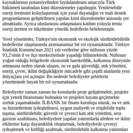
kaynaklarının potansiyelinden faydalanılması amacıyla Türk
hükümeti tarafından kimi düzenlemeler yapılmıştır. Yenilenebilir
enerji üretimini kolaylaştırmak için yasal dayanağın ve mali destek
programlarının geliştirilmesi yapılan kimi düzenlemeler arasında yer
almaktadır. Ayrıca uluslararası anlaşmalara katılım yoluyla temiz
enerji üretimi ve tüketimine yönelik hedeflerin belirlenmiştir.
Yerel yönetimler, Türkiye'nin ekonomik ve ekolojik sürdürülebilirlik
hedeflerine ulaşmasında azımsanamaz bir rol oynamaktadır. Türkiye
İstatistik Kurumu'nun 2021 yılı verilerine göre nüfusun yüzde
93,2'sinin il ve ilçe merkezlerinde yaşadığı bilinmektedir. Nüfusun
yoğun olduğu bölgelerde ekonomik hareketlilik, kalkınma düzeyinin
artmasına neden olarak ulaşım, su ve gıda güvenliği, atık yönetimi,
enerji, çevre, iklim değişikliğiyle mücadele gibi çeşitli alanlarda yeni
ihtiyaçlara yol açmıştır. Bu nedenle belediyeler şehirlerin
yönetiminde hayati bir rol oynamaktadır.
Belediyeler zaman zaman bu konularda proje geliştirmekte, projeler
için yeterli finansmanı bulmakta ve projeleri hayata geçirmekte
zorluk yaşamaktadır. İLBANK bir finans kuruluşu olarak, su ve atık
su hizmetlerinin iyileştirilmesi, uygun maliyetli ve erişilebilir toplu
taşıma, sürdürülebilir, güvenli ve çevreci katı atık yönetimi, sera
gazının azaltılması, belediyelere yapılan yatırımlarla afetlere ve iklim
etkilerine karşı dayanıklılık oluşturmak, belediyelerde çevreyi
iyileştirmek ve kirliliği azaltmak, sürdürülebilir kalkınma yatırımları