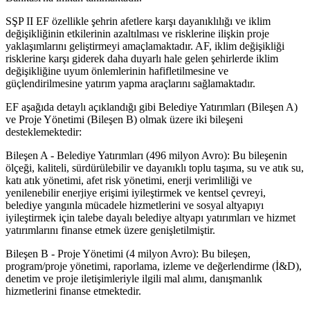
SŞP II EF özellikle şehrin afetlere karşı dayanıklılığı ve iklim
değişikliğinin etkilerinin azaltılması ve risklerine ilişkin proje
yaklaşımlarını geliştirmeyi amaçlamaktadır. AF, iklim değişikliği
risklerine karşı giderek daha duyarlı hale gelen şehirlerde iklim
değişikliğine uyum önlemlerinin hafifletilmesine ve
güçlendirilmesine yatırım yapma araçlarını sağlamaktadır.
EF aşağıda detaylı açıklandığı gibi Belediye Yatırımları (Bileşen A)
ve Proje Yönetimi (Bileşen B) olmak üzere iki bileşeni
desteklemektedir:
Bileşen A - Belediye Yatırımları (496 milyon Avro): Bu bileşenin
ölçeği, kaliteli, sürdürülebilir ve dayanıklı toplu taşıma, su ve atık su,
katı atık yönetimi, afet risk yönetimi, enerji verimliliği ve
yenilenebilir enerjiye erişimi iyileştirmek ve kentsel çevreyi,
belediye yangınla mücadele hizmetlerini ve sosyal altyapıyı
iyileştirmek için talebe dayalı belediye altyapı yatırımları ve hizmet
yatırımlarını finanse etmek üzere genişletilmiştir.
Bileşen B - Proje Yönetimi (4 milyon Avro): Bu bileşen,
program/proje yönetimi, raporlama, izleme ve değerlendirme (İ&D),
denetim ve proje iletişimleriyle ilgili mal alımı, danışmanlık
hizmetlerini finanse etmektedir.