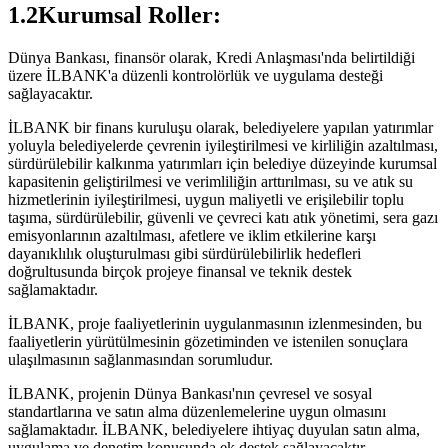
1.2Kurumsal Roller:
Dünya Bankası, finansör olarak, Kredi Anlaşması'nda belirtildiği
üzere İLBANK'a düzenli kontrolörlük ve uygulama desteği
sağlayacaktır.
İLBANK bir finans kuruluşu olarak, belediyelere yapılan yatırımlar
yoluyla belediyelerde çevrenin iyileştirilmesi ve kirliliğin azaltılması,
sürdürülebilir kalkınma yatırımları için belediye düzeyinde kurumsal
kapasitenin geliştirilmesi ve verimliliğin arttırılması, su ve atık su
hizmetlerinin iyileştirilmesi, uygun maliyetli ve erişilebilir toplu
taşıma, sürdürülebilir, güvenli ve çevreci katı atık yönetimi, sera gazı
emisyonlarının azaltılması, afetlere ve iklim etkilerine karşı
dayanıklılık oluşturulması gibi sürdürülebilirlik hedefleri
doğrultusunda birçok projeye finansal ve teknik destek
sağlamaktadır.
İLBANK, proje faaliyetlerinin uygulanmasının izlenmesinden, bu
faaliyetlerin yürütülmesinin gözetiminden ve istenilen sonuçlara
ulaşılmasının sağlanmasından sorumludur.
İLBANK, projenin Dünya Bankası'nın çevresel ve sosyal
standartlarına ve satın alma düzenlemelerine uygun olmasını
sağlamaktadır. İLBANK, belediyelere ihtiyaç duyulan satın alma,
uygulama ve denetim konusunda ek destek sağlayacaktır.