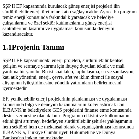
SŞP II EF kapsamında kurulacak güneş enerjisi projeleri ilin
sürdürülebilir enerji üretimine katkı sağlayacaktır. Ayrıca bu program
temiz enerji konusunda farkındalık yaratacak ve belediye
çalışanlarına ve özel sektör katılımcılarına güneş enerjisi
santrallerinin tasarımı ve uygulaması konusunda deneyim
kazandıracaktır.
1.1Projenin Tanımı
SŞP II-EF kapsamındaki enerji projeleri, sürdürülebilir kentsel
gelişim ve sermaye yatırımı için ihtiyaç duyulan teknik ve mali
yardıma bir yanıttır. Bu istisnai talep, toplu taşıma, su ve sanitasyon,
katı atık yönetimi, enerji, çevre, afet ve iklim direnci ile sosyal
altyapının iyileştirilmesine yönelik yatırımların belirlenmesini
içermektedir.
EF, yenilenebilir enerji projelerinin planlanması ve uygulanması
konusunda bilgi ve deneyim kazanmalarını kolaylaştırmak için
İLBANK'ın belediyelere GES projelerini finanse etme konusunda
destek vermesine olanak tanır. Programın etkisini ve kalkınmanın
etkinliğini artırmayı hedefleyen sürdürülebilir şehirler yaklaşımının
hem sektörel hem de mekansal olarak yaygınlaştırılması konusunda
İLBANK'a, Türkiye Cumhuriyeti Hükümeti'ne ve Dünya
Bankası'na imkan tanımaktadır.