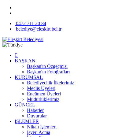
0472 711 20 84
belediye@eleskirt.bel.tr
BAŞKAN
Başkan'ın Özgeçmişi
Başkan'ın Fotoğrafları
KURUMSAL
Belediyecilik İlkelerimiz
Meclis Üyeleri
Encümen Üyeleri
Müdürlüklerimiz
GÜNCEL
Haberler
Duyurular
İŞLEMLER
Nikah İşlemleri
İşyeri Açma