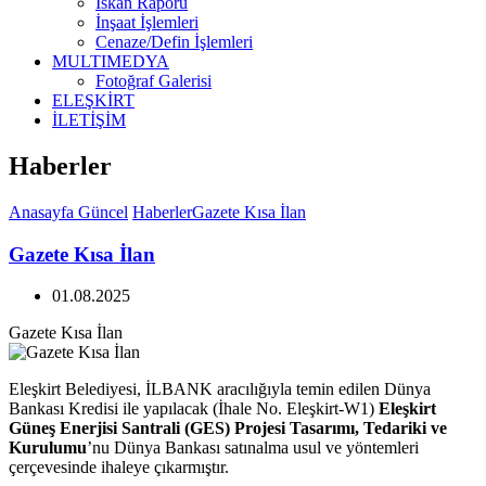
İskan Raporu
İnşaat İşlemleri
Cenaze/Defin İşlemleri
MULTIMEDYA
Fotoğraf Galerisi
ELEŞKİRT
İLETİŞİM
Haberler
Anasayfa
Güncel
Haberler
Gazete Kısa İlan
Gazete Kısa İlan
01.08.2025
Gazete Kısa İlan
Eleşkirt Belediyesi, İLBANK aracılığıyla temin edilen Dünya
Bankası Kredisi ile yapılacak (İhale No. Eleşkirt-W1)
Eleşkirt
Güneş Enerjisi Santrali (GES) Projesi Tasarımı, Tedariki ve
Kurulumu
’nu Dünya Bankası satınalma usul ve yöntemleri
çerçevesinde ihaleye çıkarmıştır.