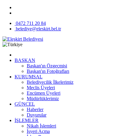
0472 711 20 84
belediye@eleskirt.bel.tr
BAŞKAN
Başkan'ın Özgeçmişi
Başkan'ın Fotoğrafları
KURUMSAL
Belediyecilik İlkelerimiz
Meclis Üyeleri
Encümen Üyeleri
Müdürlüklerimiz
GÜNCEL
Haberler
Duyurular
İŞLEMLER
Nikah İşlemleri
İşyeri Açma