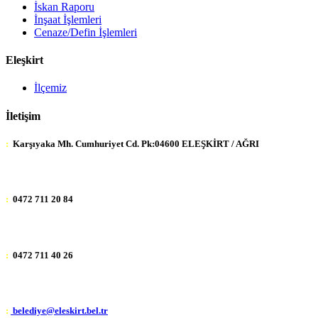
İskan Raporu
İnşaat İşlemleri
Cenaze/Defin İşlemleri
Eleşkirt
İlçemiz
İletişim
:
Karşıyaka Mh. Cumhuriyet Cd. Pk:04600 ELEŞKİRT / AĞRI
:
0472 711 20 84
:
0472 711 40 26
:
belediye@eleskirt.bel.tr