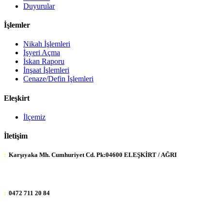
Duyurular
İşlemler
Nikah İşlemleri
İşyeri Açma
İskan Raporu
İnşaat İşlemleri
Cenaze/Defin İşlemleri
Eleşkirt
İlçemiz
İletişim
:
Karşıyaka Mh. Cumhuriyet Cd. Pk:04600 ELEŞKİRT / AĞRI
:
0472 711 20 84