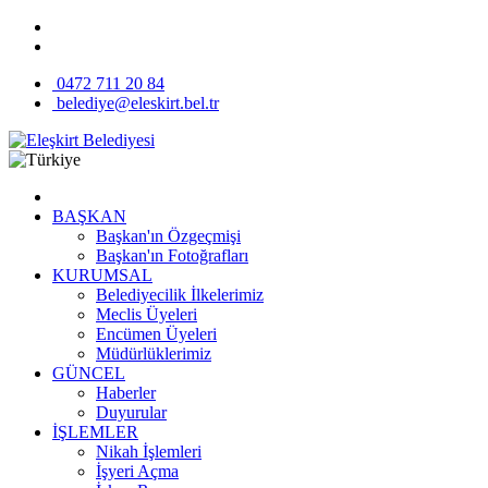
0472 711 20 84
belediye@eleskirt.bel.tr
BAŞKAN
Başkan'ın Özgeçmişi
Başkan'ın Fotoğrafları
KURUMSAL
Belediyecilik İlkelerimiz
Meclis Üyeleri
Encümen Üyeleri
Müdürlüklerimiz
GÜNCEL
Haberler
Duyurular
İŞLEMLER
Nikah İşlemleri
İşyeri Açma