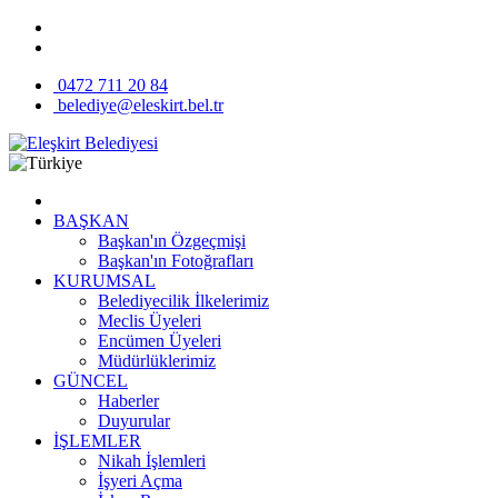
0472 711 20 84
belediye@eleskirt.bel.tr
BAŞKAN
Başkan'ın Özgeçmişi
Başkan'ın Fotoğrafları
KURUMSAL
Belediyecilik İlkelerimiz
Meclis Üyeleri
Encümen Üyeleri
Müdürlüklerimiz
GÜNCEL
Haberler
Duyurular
İŞLEMLER
Nikah İşlemleri
İşyeri Açma