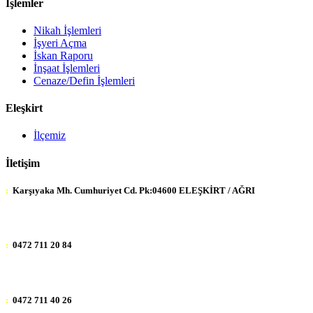
İşlemler
Nikah İşlemleri
İşyeri Açma
İskan Raporu
İnşaat İşlemleri
Cenaze/Defin İşlemleri
Eleşkirt
İlçemiz
İletişim
:
Karşıyaka Mh. Cumhuriyet Cd. Pk:04600 ELEŞKİRT / AĞRI
:
0472 711 20 84
:
0472 711 40 26