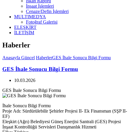
İskan Raporu
İnşaat İşlemleri
Cenaze/Defin İşlemleri
MULTIMEDYA
Fotoğraf Galerisi
ELEŞKİRT
İLETİŞİM
Haberler
Anasayfa
Güncel
Haberler
GES İhale Sonucu Bilgi Formu
GES İhale Sonucu Bilgi Formu
10.03.2026
GES İhale Sonucu Bilgi Formu
İhale Sonucu Bilgi Formu
Proje Adı: Sürdürülebilir Şehirler Projesi II- Ek Finansman (SŞP II-
EF)
Eleşkirt (Ağrı) Belediyesi Güneş Enerjisi Santrali (GES) Projesi
İnşaat Kontrollüğü Servisleri Danışmanlık Hizmeti