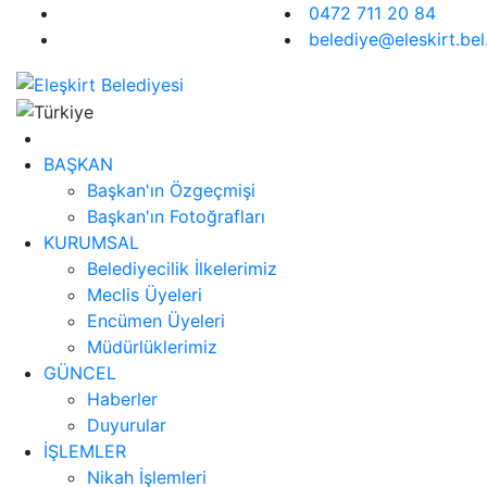
0472 711 20 84
belediye@eleskirt.bel.
BAŞKAN
Başkan'ın Özgeçmişi
Başkan'ın Fotoğrafları
KURUMSAL
Belediyecilik İlkelerimiz
Meclis Üyeleri
Encümen Üyeleri
Müdürlüklerimiz
GÜNCEL
Haberler
Duyurular
İŞLEMLER
Nikah İşlemleri