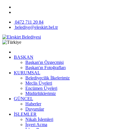
0472 711 20 84
belediye@eleskirt.bel.tr
BAŞKAN
Başkan'ın Özgeçmişi
Başkan'ın Fotoğrafları
KURUMSAL
Belediyecilik İlkelerimiz
Meclis Üyeleri
Encümen Üyeleri
Müdürlüklerimiz
GÜNCEL
Haberler
Duyurular
İŞLEMLER
Nikah İşlemleri
İşyeri Açma