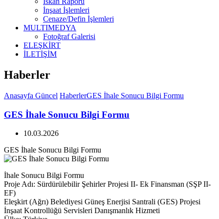
İskan Raporu
İnşaat İşlemleri
Cenaze/Defin İşlemleri
MULTIMEDYA
Fotoğraf Galerisi
ELEŞKİRT
İLETİŞİM
Haberler
Anasayfa
Güncel
Haberler
GES İhale Sonucu Bilgi Formu
GES İhale Sonucu Bilgi Formu
10.03.2026
GES İhale Sonucu Bilgi Formu
İhale Sonucu Bilgi Formu
Proje Adı: Sürdürülebilir Şehirler Projesi II- Ek Finansman (SŞP II-
EF)
Eleşkirt (Ağrı) Belediyesi Güneş Enerjisi Santrali (GES) Projesi
İnşaat Kontrollüğü Servisleri Danışmanlık Hizmeti