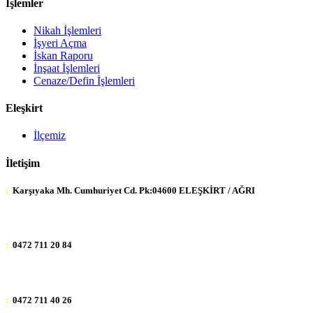
İşlemler
Nikah İşlemleri
İşyeri Açma
İskan Raporu
İnşaat İşlemleri
Cenaze/Defin İşlemleri
Eleşkirt
İlçemiz
İletişim
:
Karşıyaka Mh. Cumhuriyet Cd. Pk:04600 ELEŞKİRT / AĞRI
:
0472 711 20 84
:
0472 711 40 26