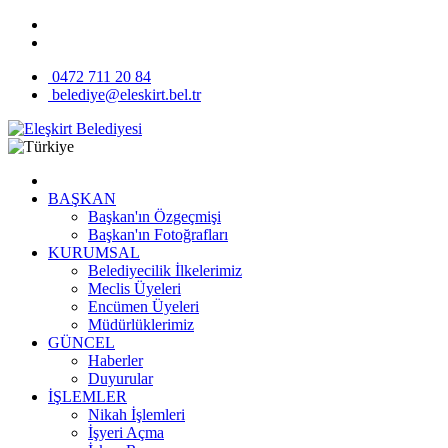
0472 711 20 84
belediye@eleskirt.bel.tr
BAŞKAN
Başkan'ın Özgeçmişi
Başkan'ın Fotoğrafları
KURUMSAL
Belediyecilik İlkelerimiz
Meclis Üyeleri
Encümen Üyeleri
Müdürlüklerimiz
GÜNCEL
Haberler
Duyurular
İŞLEMLER
Nikah İşlemleri
İşyeri Açma