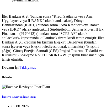
yayımlanmaktadır.
İller Bankası A.Ş. (bundan sonra "Kredi Sağlayıcı veya Ana
Uygulayıcı veya İLBANK" olarak anılacaktır), Dünya
Bankası’ndan (IBRD) (bundan sonra "Ana Kreditör veya Banka
veya IBRD" olarak anılacaktır) Sürdürülebilir Şehirler Projesi II-Ek
Finansman (P170612) (bundan sonra “SCP2-AF” olarak
anılacaktır)- kapsamında kullanılmak üzere kredi temin etmiştir. İller
Bankası A.Ş., kredinin bir kısmını Eleşkirt Belediyesi (bundan
sonra İşveren veya Eleşkirt elediyesi olarak anılacaktır) “Eleşkirt
(Ağrı) Güneş Enerjisi Santrali (GES) Projesi Tasarımı, Tedariki ve
Kurulumu (Sözleşme No: ELESKIRT.- W1)” işinin finansmanı için
tahsis etmiştir.
Devamı İçi
Tıklayınız.
Haberler
İlave ve Revizyon İmar Planı
05.08.2026