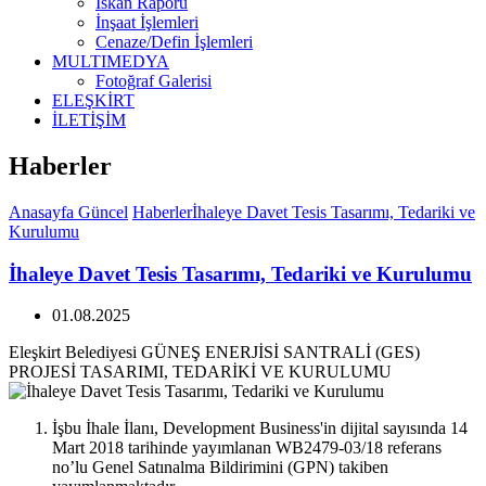
İskan Raporu
İnşaat İşlemleri
Cenaze/Defin İşlemleri
MULTIMEDYA
Fotoğraf Galerisi
ELEŞKİRT
İLETİŞİM
Haberler
Anasayfa
Güncel
Haberler
İhaleye Davet Tesis Tasarımı, Tedariki ve
Kurulumu
İhaleye Davet Tesis Tasarımı, Tedariki ve Kurulumu
01.08.2025
Eleşkirt Belediyesi GÜNEŞ ENERJİSİ SANTRALİ (GES)
PROJESİ TASARIMI, TEDARİKİ VE KURULUMU
İşbu İhale İlanı, Development Business'in dijital sayısında 14
Mart 2018 tarihinde yayımlanan WB2479-03/18 referans
no’lu Genel Satınalma Bildirimini (GPN) takiben