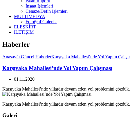
İskan Raporu
İnşaat İşlemleri
Cenaze/Defin İşlemleri
MULTIMEDYA
Fotoğraf Galerisi
ELEŞKİRT
İLETİŞİM
Haberler
Anasayfa
Güncel
Haberler
Karşıyaka Mahallesi’nde Yol Yapım Çalışm
Karşıyaka Mahallesi’nde Yol Yapım Çalışması
01.11.2020
Karşıyaka Mahallesi’nde yıllardır devam eden yol problemini çözdük.
Karşıyaka Mahallesi’nde yıllardır devam eden yol problemini çözdük.
Galeri