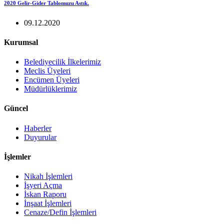
2020 Gelir-Gider Tablomuzu Astık.
09.12.2020
Kurumsal
Belediyecilik İlkelerimiz
Meclis Üyeleri
Encümen Üyeleri
Müdürlüklerimiz
Güncel
Haberler
Duyurular
İşlemler
Nikah İşlemleri
İşyeri Açma
İskan Raporu
İnşaat İşlemleri
Cenaze/Defin İşlemleri