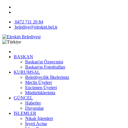
0472 711 20 84
belediye@eleskirt.bel.tr
BAŞKAN
Başkan'ın Özgeçmişi
Başkan'ın Fotoğrafları
KURUMSAL
Belediyecilik İlkelerimiz
Meclis Üyeleri
Encümen Üyeleri
Müdürlüklerimiz
GÜNCEL
Haberler
Duyurular
İŞLEMLER
Nikah İşlemleri
İşyeri Açma