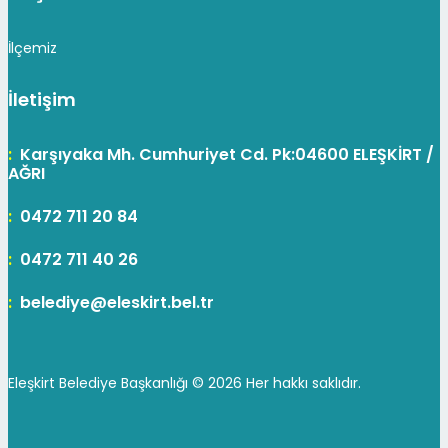
İlçemiz
İletişim
:
Karşıyaka Mh. Cumhuriyet Cd. Pk:04600 ELEŞKİRT /
AĞRI
:
0472 711 20 84
:
0472 711 40 26
:
belediye@eleskirt.bel.tr
Eleşkirt Belediye Başkanlığı ©
2026 Her hakkı saklıdır.