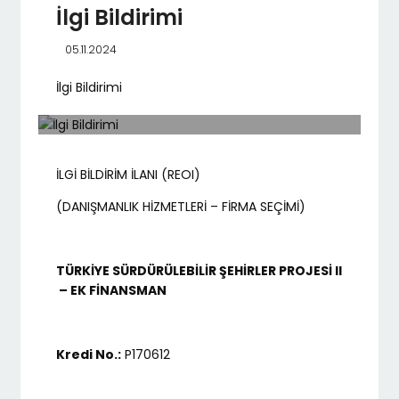
İlgi Bildirimi
05.11.2024
İlgi Bildirimi
İLGİ BİLDİRİM İLANI (REOI)
(DANIŞMANLIK HİZMETLERİ – FİRMA SEÇİMİ)
TÜRKİYE SÜRDÜRÜLEBİLİR ŞEHİRLER PROJESİ II
– EK FİNANSMAN
Kredi No.:
P170612