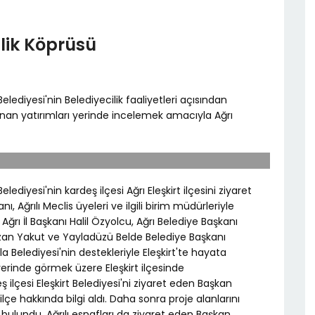
lik Köprüsü
elediyesi'nin Belediyecilik faaliyetleri açısından
nan yatırımları yerinde incelemek amacıyla Ağrı
lediyesi'nin kardeş ilçesi Ağrı Eleşkirt ilçesini ziyaret
ı, Ağrılı Meclis üyeleri ve ilgili birim müdürleriyle
i Ağrı İl Başkanı Halil Özyolcu, Ağrı Belediye Başkanı
azan Yakut ve Yayladüzü Belde Belediye Başkanı
a Belediyesi'nin destekleriyle Eleşkirt'te hayata
e yerinde görmek üzere Eleşkirt ilçesinde
lçesi Eleşkirt Belediyesi'ni ziyaret eden Başkan
çe hakkında bilgi aldı. Daha sonra proje alanlarını
e bulundu. Ağrılı esnafları da ziyaret eden Başkan