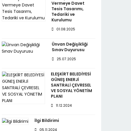
Vermeye Davet
Tesis Tasarımı,
Tedariki ve
Kurulumu
01.08.2025
Ünvan Değişikliği
Sınav Duyurusu
25.07.2025
ELEŞKİRT BELEDİYESİ
GÜNEŞ ENERJİ
SANTRALİ ÇEVRESEL
VE SOSYAL YÖNETİM
PLANI
11.12.2024
İlgi Bildirimi
05.11.2024