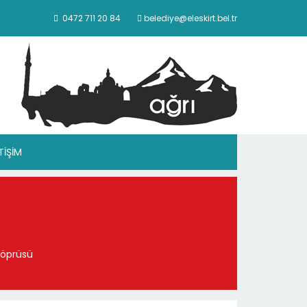
0472 711 20 84
belediye@eleskirt.bel.tr
ETİŞİM
Köprüsü