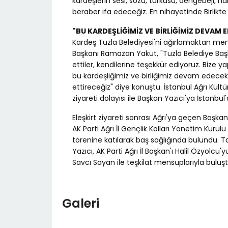
kardeşlerin sesi, sözü, türküsü, dengebeji, h
beraber ifa edeceğiz. En nihayetinde Birlikte ir
"BU KARDEŞLİĞİMİZ VE BİRLİĞİMİZ DEVAM 
Kardeş Tuzla Belediyesi'ni ağırlamaktan me
Başkanı Ramazan Yakut, "Tuzla Belediye Başkanı
ettiler, kendilerine teşekkür ediyoruz. Bize ya
bu kardeşliğimiz ve birliğimiz devam edecek
ettireceğiz" diye konuştu. İstanbul Ağrı Kü
ziyareti dolayısı ile Başkan Yazıcı'ya İstanbul'
Eleşkirt ziyareti sonrası Ağrı'ya geçen Başka
AK Parti Ağrı İl Gençlik Kolları Yönetim Kurul
törenine katılarak baş sağlığında bulundu. Ta
Yazıcı, AK Parti Ağrı İl Başkan'ı Halil Özyol
Savcı Sayan ile teşkilat mensuplarıyla buluşt
Galeri