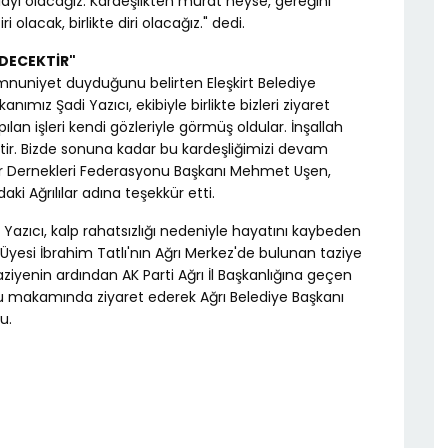
alayı olacağız. Kardeşlikten murat neyse, gereğini
i olacak, birlikte diri olacağız." dedi.
EDECEKTİR"
mnuniyet duyduğunu belirten Eleşkirt Belediye
mız Şadi Yazıcı, ekibiyle birlikte bizleri ziyaret
pılan işleri kendi gözleriyle görmüş oldular. İnşallah
tir. Bizde sonuna kadar bu kardeşliğimizi devam
ltür Dernekleri Federasyonu Başkanı Mehmet Uşen,
daki Ağrılılar adına teşekkür etti.
n Yazıcı, kalp rahatsızlığı nedeniyle hayatını kaybeden
u Üyesi İbrahim Tatlı'nın Ağrı Merkez'de bulunan taziye
ziyenin ardından AK Parti Ağrı İl Başkanlığına geçen
cu'yu makamında ziyaret ederek Ağrı Belediye Başkanı
u.