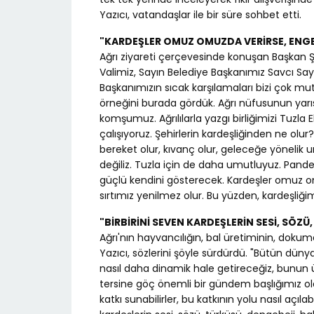
Yazıcı, vatandaşlar ile bir süre sohbet etti.
"KARDEŞLER OMUZ OMUZDA VERİRSE, ENGE
Ağrı ziyareti çerçevesinde konuşan Başkan Şad
Valimiz, Sayın Belediye Başkanımız Savcı Saya
Başkanımızın sıcak karşılamaları bizi çok mutlu
örneğini burada gördük. Ağrı nüfusunun yarıs
komşumuz. Ağrılılarla yazgı birliğimizi Tuzla El
çalışıyoruz. Şehirlerin kardeşliğinden ne olur?
bereket olur, kıvanç olur, geleceğe yönelik u
değiliz. Tuzla için de daha umutluyuz. Pand
güçlü kendini gösterecek. Kardeşler omuz om
sırtımız yenilmez olur. Bu yüzden, kardeşliğimiz
"BİRBİRİNİ SEVEN KARDEŞLERİN SESİ, SÖZÜ
Ağrı'nın hayvancılığın, bal üretiminin, dok
Yazıcı, sözlerini şöyle sürdürdü. "Bütün dünya
nasıl daha dinamik hale getireceğiz, bunun 
tersine göç önemli bir gündem başlığımız olacak.
katkı sunabilirler, bu katkının yolu nasıl açılab