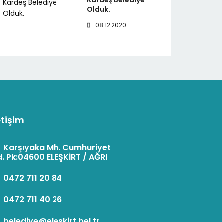
Kardeş Belediye
Olduk.
08.12.2020
etişim
:
Karşıyaka Mh. Cumhuriyet
. Pk:04600 ELEŞKİRT / AĞRI
:
0472 711 20 84
:
0472 711 40 26
:
belediye@eleskirt.bel.tr