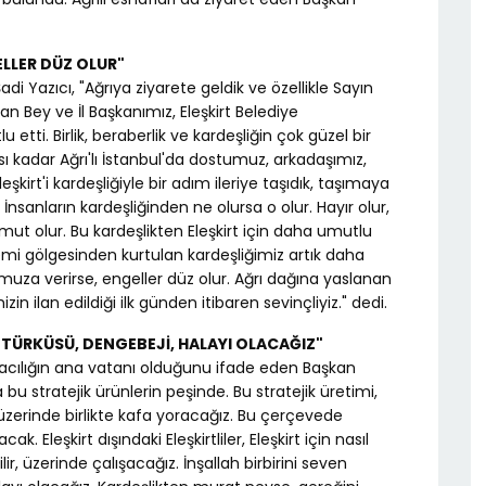
LLER DÜZ OLUR"
i Yazıcı, "Ağrıya ziyarete geldik ve özellikle Sayın
n Bey ve İl Başkanımız, Eleşkirt Belediye
 etti. Birlik, beraberlik ve kardeşliğin çok güzel bir
ı kadar Ağrı'lı İstanbul'da dostumuz, arkadaşımız,
eşkirt'i kardeşliğiyle bir adım ileriye taşıdık, taşımaya
 İnsanların kardeşliğinden ne olursa o olur. Hayır olur,
mut olur. Bu kardeşlikten Eleşkirt için daha umutlu
emi gölgesinden kurtulan kardeşliğimiz artık daha
uza verirse, engeller düz olur. Ağrı dağına yaslanan
in ilan edildiği ilk günden itibaren sevinçliyiz." dedi.
, TÜRKÜSÜ, DENGEBEJİ, HALAYI OLACAĞIZ"
umacılığın ana vatanı olduğunu ifade eden Başkan
 bu stratejik ürünlerin peşinde. Bu stratejik üretimi,
üzerinde birlikte kafa yoracağız. Bu çerçevede
 Eleşkirt dışındaki Eleşkirtliler, Eleşkirt için nasıl
ilir, üzerinde çalışacağız. İnşallah birbirini seven