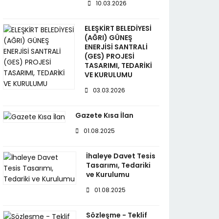
10.03.2026
ELEŞKİRT BELEDİYESİ
(AĞRI) GÜNEŞ
ENERJİSİ SANTRALİ
(GES) PROJESİ
TASARIMI, TEDARİKİ
VE KURULUMU
03.03.2026
Gazete Kısa İlan
01.08.2025
İhaleye Davet Tesis
Tasarımı, Tedariki
ve Kurulumu
01.08.2025
Sözleşme - Teklif