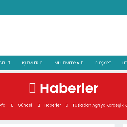
CEL
İŞLEMLER
MULTIMEDYA
ELEŞKİRT
İL
Haberler
yfa
Güncel
Haberler
Tuzla'dan Ağrı'ya Kardeşlik 