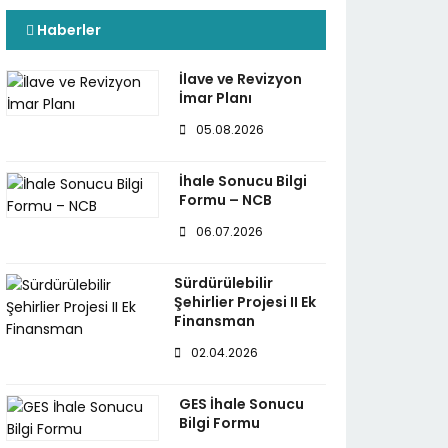
Haberler
İlave ve Revizyon
İmar Planı
05.08.2026
İhale Sonucu Bilgi
Formu – NCB
06.07.2026
Sürdürülebilir
Şehirlier Projesi II Ek
Finansman
02.04.2026
GES İhale Sonucu
Bilgi Formu