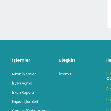
İşlemler
Eleşkirt
İl
Nikah İşlemleri
İlçemiz
Cd
İşyeri Açma
İskan Raporu
İnşaat İşlemleri
Cenaze/Defin İşlemleri